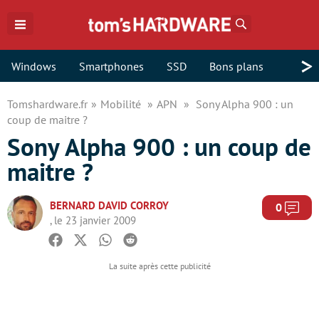
Rechercher
>
Windows
Smartphones
SSD
Bons plans
Tomshardware.fr
Mobilité
APN
Sony Alpha 900 : un
coup de maitre ?
Sony Alpha 900 : un coup de
maitre ?
BERNARD DAVID CORROY
Com
0
, le 23 janvier 2009
Facebook
Twitter
Whatsapp
Reddit