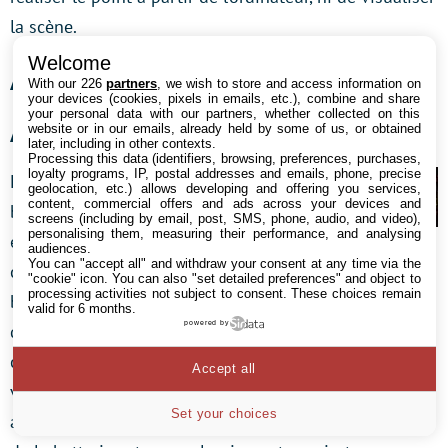
la scène.
Welcome
Alimentation, stockage
With our 226
partners
, we wish to store and access information on
your devices (cookies, pixels in emails, etc.), combine and share
your personal data with our partners, whether collected on this
website or in our emails, already held by some of us, or obtained
Alimentation
later, including in other contexts.
Processing this data (identifiers, browsing, preferences, purchases,
loyalty programs, IP, postal addresses and emails, phone, precise
Le reflex Sony Alpha 900 est alimenté par la
geolocation, etc.) allows developing and offering you services,
content, commercial offers and ads across your devices and
batterie Li-Ion NP-FM500H (qui équipe
screens (including by email, post, SMS, phone, audio, and video),
personalising them, measuring their performance, and analysing
également les autres reflex de la marque). Sa
audiences.
You can "accept all" and withdraw your consent at any time via the
capacité est de 1650 mAh et lors de nos tests , la
"cookie" icon
. You can also "set detailed preferences" and object to
processing activities not subject to consent. These choices remain
batterie a permis de réaliser environ 900
valid for 6 months.
powered by
déclenchements dans le cadre d’une utilisation
classique : prise de vue avec viseur optique,
Accept all
visualisation sur écran LCD, réglage de l’appareil. Une
Set your choices
autonomie relativement confortable donc. La recharge