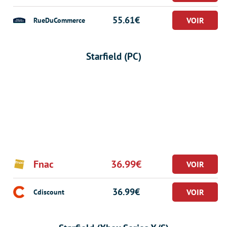
55.61€
RueDuCommerce
Starfield (PC)
Fnac
36.99€
36.99€
Cdiscount