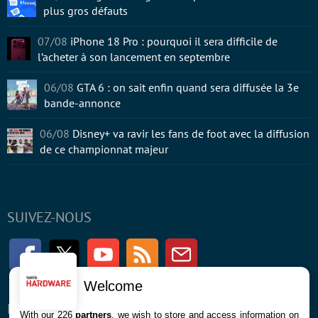
plus gros défauts
07/08
iPhone 18 Pro : pourquoi il sera difficile de
l’acheter à son lancement en septembre
06/08
GTA 6 : on sait enfin quand sera diffusée la 3e
bande-annonce
06/08
Disney+ va ravir les fans de foot avec la diffusion
de ce championnat majeur
SUIVEZ-NOUS
Facebook
Twitter
Youtube
RSS
Newsletter
Welcome
ENTREPRISE
À PROPOS
With our 226
partners
, we wish to store and access information on