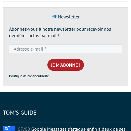
Newsletter
Abonnez-vous à notre newsletter pour recevoir nos
dernières actus par mail !
Adresse
e-
mail
*
Politique de confidentialité
TOM'S GUIDE
07/08
Google Messages s’attaque enfin à deux de ses