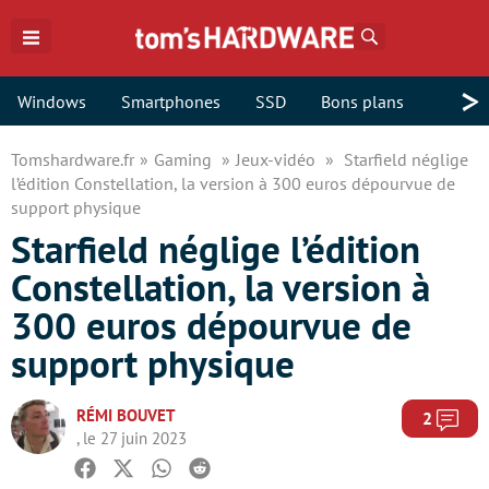
Rechercher
>
Windows
Smartphones
SSD
Bons plans
Tomshardware.fr
Gaming
Jeux-vidéo
Starfield néglige
l’édition Constellation, la version à 300 euros dépourvue de
support physique
Starfield néglige l’édition
Constellation, la version à
300 euros dépourvue de
support physique
RÉMI BOUVET
Com
2
, le 27 juin 2023
Facebook
Twitter
Whatsapp
Reddit