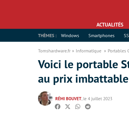
ACTUALITÉS
THÈMES :
Windows
Smartphones
S
Tomshardware.fr
Informatique
Portables
Voici le portable
au prix imbattabl
RÉMI BOUVET
, le 4 juillet 2023
Facebook
Twitter
Whatsapp
Reddit