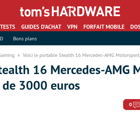
TESTS
GUIDES D’ACHAT
VPN
FORFAIT MOBILE
DOS
SD
Bons plans
 Gaming
Voici le portable Stealth 16 Mercedes-AMG Motorsport,
 Stealth 16 Mercedes-AMG M
e de 3000 euros
0