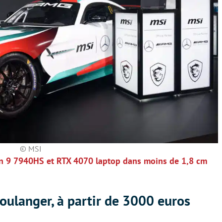
© MSI
en 9 7940HS et RTX 4070 laptop dans moins de 1,8 cm
Boulanger, à partir de 3000 euros