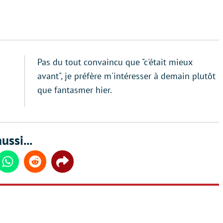
Pas du tout convaincu que "c'était mieux
avant", je préfère m'intéresser à demain plutôt
que fantasmer hier.
ussi...
din
Whatsapp
Reddit
Share