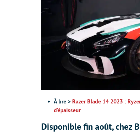
À lire >
Razer Blade 14 2023 : Ryz
d’épaisseur
Disponible fin août, chez 