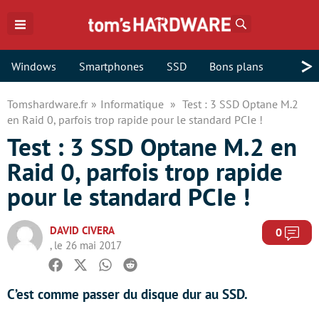
Rechercher
>
Windows
Smartphones
SSD
Bons plans
Tomshardware.fr
Informatique
Test : 3 SSD Optane M.2
en Raid 0, parfois trop rapide pour le standard PCIe !
Test : 3 SSD Optane M.2 en
Raid 0, parfois trop rapide
pour le standard PCIe !
DAVID CIVERA
Com
0
, le 26 mai 2017
Facebook
Twitter
Whatsapp
Reddit
C’est comme passer du disque dur au SSD.