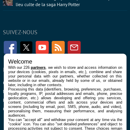
lieu culte de la saga Harry Potter
SUIVEZ-NOUS
Facebook
Twitter
Youtube
RSS
Newsletter
Welcome
With our 226
partners
, we wish to store and access information on
ENTREPRISE
À PROPOS
your devices (cookies, pixels in emails, etc.), combine and share
your personal data with our partners, whether collected on this
website or in our emails, already held by some of us, or obtained
Confidentialité et Cookies
Contact
later, including in other contexts.
Processing this data (identifiers, browsing, preferences, purchases,
Mentions légales et CGU
loyalty programs, IP, postal addresses and emails, phone, precise
geolocation, etc.) allows developing and offering you services,
Préférences Cookies
content, commercial offers and ads across your devices and
screens (including by email, post, SMS, phone, audio, and video),
Qui sommes nous
personalising them, measuring their performance, and analysing
audiences.
You can "accept all" and withdraw your consent at any time via the
"cookie" icon
. You can also "set detailed preferences" and object to
processing activities not subject to consent. These choices remain