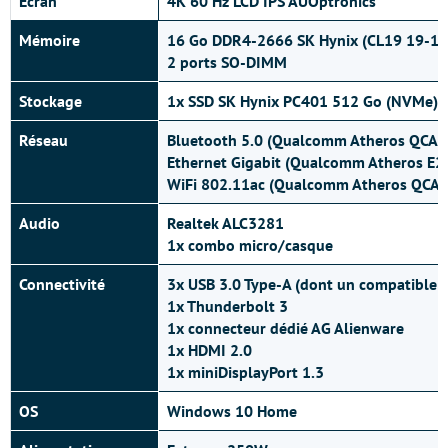
Ecran
4K 60 Hz LCD IPS AUOptronics
Mémoire
16 Go DDR4-2666 SK Hynix (CL19 19-19
2 ports SO-DIMM
Stockage
1x
SSD SK Hynix PC401
512 Go (NVMe)
Réseau
Bluetooth 5.0 (Qualcomm Atheros QCA
Ethernet Gigabit (Qualcomm Atheros E2
WiFi 802.11ac (Qualcomm Atheros QCA
Audio
Realtek ALC3281
1x combo micro/casque
Connectivité
3x USB 3.0 Type-A (dont un compatible 
1x Thunderbolt 3
1x connecteur dédié AG Alienware
1x HDMI 2.0
1x miniDisplayPort 1.3
OS
Windows 10 Home