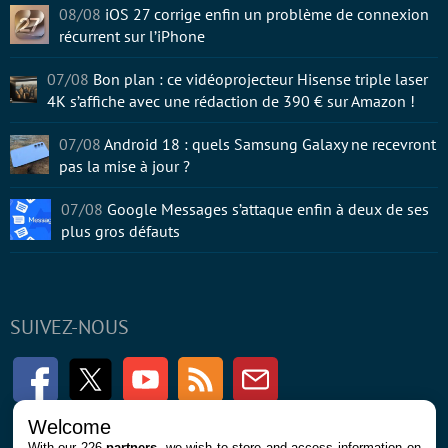
08/08
iOS 27 corrige enfin un problème de connexion
récurrent sur l’iPhone
07/08
Bon plan : ce vidéoprojecteur Hisense triple laser
4K s’affiche avec une rédaction de 390 € sur Amazon !
07/08
Android 18 : quels Samsung Galaxy ne recevront
pas la mise à jour ?
07/08
Google Messages s’attaque enfin à deux de ses
plus gros défauts
SUIVEZ-NOUS
Facebook
Twitter
Youtube
RSS
Newsletter
Welcome
With our 226
partners
, we wish to store and access information on