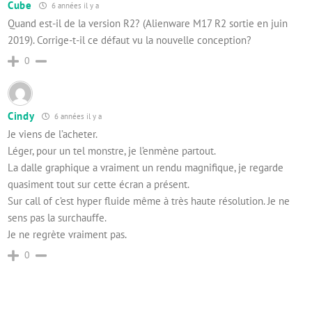
Cube
6 années il y a
Quand est-il de la version R2? (Alienware M17 R2 sortie en juin
2019). Corrige-t-il ce défaut vu la nouvelle conception?
0
Cindy
6 années il y a
Je viens de l’acheter.
Léger, pour un tel monstre, je l’enmène partout.
La dalle graphique a vraiment un rendu magnifique, je regarde
quasiment tout sur cette écran a présent.
Sur call of c’est hyper fluide même à très haute résolution. Je ne
sens pas la surchauffe.
Je ne regrète vraiment pas.
0