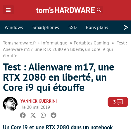
Rechercher
>
Windows
Smartphones
SSD
Bons plans
Tomshardware.fr
Informatique
Portables Gaming
Test :
Alienware m17, une RTX 2080 en liberté, un Core i9 qui
étouffe
Test : Alienware m17, une
RTX 2080 en liberté, un
Core i9 qui étouffe
YANNICK GUERRINI
Com
3
, le 20 mai 2019
Facebook
Twitter
Whatsapp
Reddit
Un Core i9 et une RTX 2080 dans un notebook