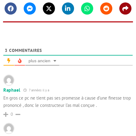
Facebook
Messenger
Twitter
Linkedin
Whatsapp
Reddit
Shar
3
COMMENTAIRES
plus ancien
Raphael
7 années il y a
En gros ce pc ne tient pas ses promesse à cause d’une finesse trop
prononcé , donc le constructeur l’as mal conçue .
0