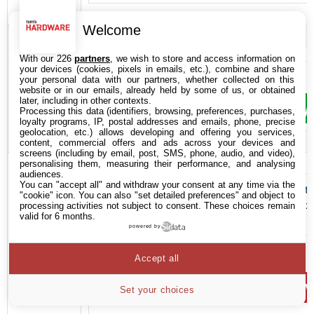
Welcome
Tom
Clancy’s
With our 226
partners
, we wish to store and access information on
your devices (cookies, pixels in emails, etc.), combine and share
The
Tom Clancys The Division
your personal data with our partners, whether collected on this
Division
website or in our emails, already held by some of us, or obtained
later, including in other contexts.
16.99€ > scdkey
Processing this data (identifiers, browsing, preferences, purchases,
loyalty programs, IP, postal addresses and emails, phone, precise
geolocation, etc.) allows developing and offering you services,
content, commercial offers and ads across your devices and
screens (including by email, post, SMS, phone, audio, and video),
personalising them, measuring their performance, and analysing
Far Cry 5
audiences.
You can "accept all" and withdraw your consent at any time via the
"cookie" icon
. You can also "set detailed preferences" and object to
processing activities not subject to consent. These choices remain
valid for 6 months.
powered by
Far Cry 5
Accept all
1€
V
Set your choices