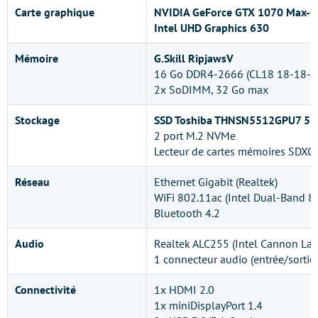
Carte graphique
NVIDIA GeForce GTX 1070 Max-
Intel UHD Graphics 630
Mémoire
G.Skill RipjawsV
16 Go DDR4-2666 (CL18 18-18-4
2x SoDIMM, 32 Go max
Stockage
SSD Toshiba THNSN5512GPU7 51
2 port M.2 NVMe
Lecteur de cartes mémoires SDXC
Réseau
Ethernet Gigabit (Realtek)
WiFi 802.11ac (Intel Dual-Band 8
Bluetooth 4.2
Audio
Realtek ALC255 (Intel Cannon La
1 connecteur audio (entrée/sortie)
Connectivité
1x HDMI 2.0
1x miniDisplayPort 1.4