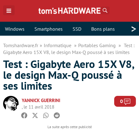
Rechercher
>
Windows
Smartphones
SSD
Bons plans
Tomshardware.fr
Informatique
Portables Gaming
Test :
Gigabyte Aero 15X V8, le design Max-Q poussé à ses limites
Test : Gigabyte Aero 15X V8,
le design Max-Q poussé à
ses limites
YANNICK GUERRINI
Com
0
, le 11 avril 2018
Facebook
Twitter
Whatsapp
Reddit