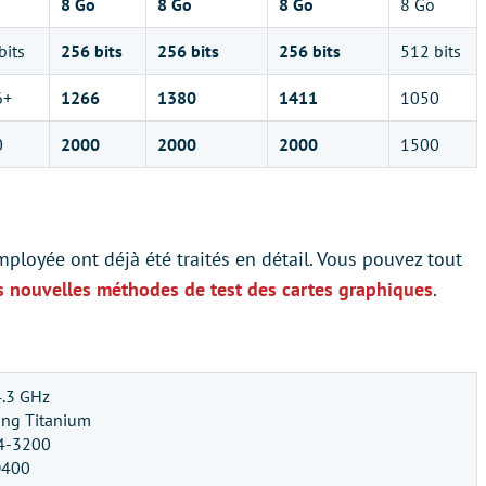
8 Go
8 Go
8 Go
8 Go
bits
256 bits
256 bits
256 bits
512 bits
6+
1266
1380
1411
1050
0
2000
2000
2000
1500
ployée ont déjà été traités en détail. Vous pouvez tout
s nouvelles méthodes de test des cartes graphiques
.
4.3 GHz
ng Titanium
R4-3200
D400