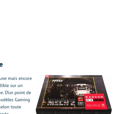
e
eune mais encore
dible sur un
e. D’un point de
 modèles Gaming
 selon toute
ppée,