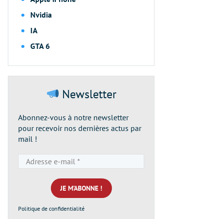
Nvidia
IA
GTA 6
Newsletter
Abonnez-vous à notre newsletter
pour recevoir nos dernières actus par
mail !
Adresse
e-
mail
*
Politique de confidentialité