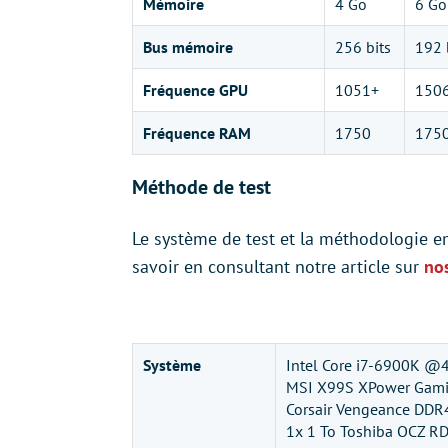
Mémoire
4 Go
6 Go
Bus mémoire
256 bits
192 
Fréquence GPU
1051+
150
Fréquence RAM
1750
175
Méthode de test
Le système de test et la méthodologie em
savoir en consultant notre article sur
no
Système
Intel Core i7-6900K @
MSI X99S XPower Gami
Corsair Vengeance DD
1x 1 To Toshiba OCZ R