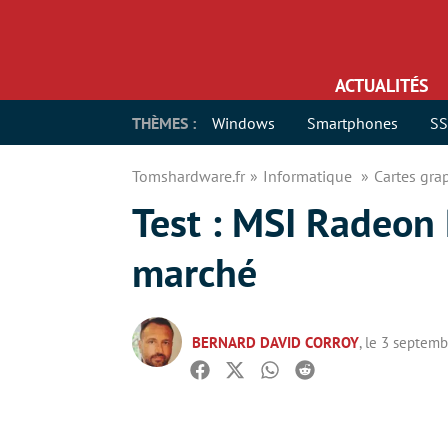
ACTUALITÉS
THÈMES :
Windows
Smartphones
S
Tomshardware.fr
Informatique
Cartes gr
Test : MSI Radeon
marché
BERNARD DAVID CORROY
, le 3 septem
Facebook
Twitter
Whatsapp
Reddit