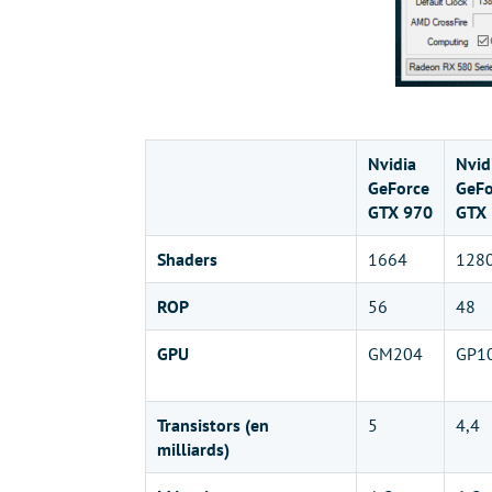
Nvidia
Nvid
GeForce
GeFo
GTX 970
GTX
Shaders
1664
128
ROP
56
48
GPU
GM204
GP1
Transistors (en
5
4,4
milliards)