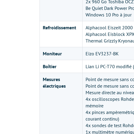
2x 960 Go Toshiba OC
Be Quiet Dark Power Pr
Windows 10 Pro à jour
Refroidissement
Alphacool Eiszeit 2000 
Alphacool Eisblock XP
Thermal Grizzly Kryona
Moniteur
Eizo EV3237-BK
Boîtier
Lian Li PC-T70 modifié (
Mesures
Point de mesure sans con
électriques
Point de mesure sans co
Mesure directe au nivea
4x oscilloscopes Rohd
mémoire
4x pinces ampèremétri
courant continu)
4x sondes de test Roh
1x multimètre numériq