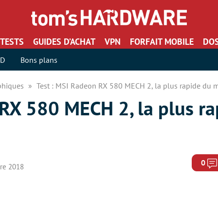
TESTS
GUIDES D’ACHAT
VPN
FORFAIT MOBILE
DOS
SD
Bons plans
aphiques
Test : MSI Radeon RX 580 MECH 2, la plus rapide du 
 RX 580 MECH 2, la plus ra
0
bre 2018