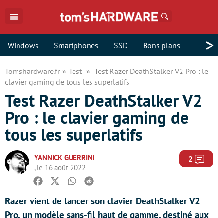
Rechercher
>
Windows
Smartphones
SSD
Bons plans
Tomshardware.fr
Test
Test Razer DeathStalker V2 Pro : le
clavier gaming de tous les superlatifs
Test Razer DeathStalker V2
Pro : le clavier gaming de
tous les superlatifs
YANNICK GUERRINI
Com
2
, le 16 août 2022
Facebook
Twitter
Whatsapp
Reddit
Razer vient de lancer son clavier DeathStalker V2
Pro, un modèle sans-fil haut de gamme, destiné aux