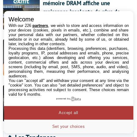
mémoire DRAM affiche une
croissance insolente de plus de
Welcome
700%
With our 226
partners
, we wish to store and access information on
5 août 2026 17:04
your devices (cookies, pixels in emails, etc.), combine and share
your personal data with our partners, whether collected on this
website or in our emails, already held by some of us, or obtained
Des ados de 13 à 18 ans morts par
later, including in other contexts.
Processing this data (identifiers, browsing, preferences, purchases,
suicide : leurs parents tiennent les
loyalty programs, IP, postal addresses and emails, phone, precise
geolocation, etc.) allows developing and offering you services,
réseaux sociaux pour responsables
content, commercial offers and ads across your devices and
screens (including by email, post, SMS, phone, audio, and video),
5 août 2026 08:17
personalising them, measuring their performance, and analysing
audiences.
You can "accept all" and withdraw your consent at any time via the
Gigabyte augmente ses prix de
"cookie" icon
. You can also "set detailed preferences" and object to
processing activities not subject to consent. These choices remain
cartes graphiques de 20 à 40 %, un
valid for 6 months.
powered by
revendeur annule des
précommandes
Accept all
5 août 2026 07:09
Set your choices