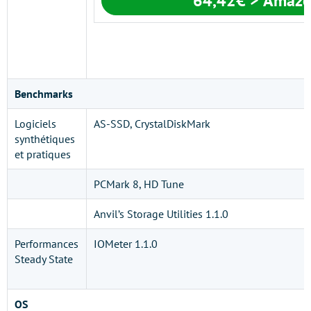
64,42€ > Amaz
Benchmarks
Logiciels
AS-SSD, CrystalDiskMark
synthétiques
et pratiques
PCMark 8, HD Tune
Anvil’s Storage Utilities 1.1.0
Performances
IOMeter 1.1.0
Steady State
OS