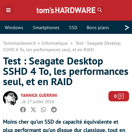
Rechercher
>
Windows
Smartphones
SSD
Bons plans
Tomshardware.fr
Informatique
Test : Seagate Desktop
SSHD 4 To, les performances seul, et en RAID
Test : Seagate Desktop
SSHD 4 To, les performances
seul, et en RAID
YANNICK GUERRINI
Com
0
, le 27 juillet 2016
Facebook
Twitter
Whatsapp
Reddit
Moins cher qu’un SSD de capacité équivalente et
plus performant qu’un disque dur classique, tout en