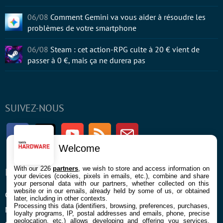
06/08
Comment Gemini va vous aider à résoudre les
problèmes de votre smartphone
06/08
Steam : cet action-RPG culte à 20 € vient de
passer à 0 €, mais ça ne durera pas
SUIVEZ-NOUS
Facebook
Twitter
Youtube
RSS
Newsletter
Welcome
With our 226
partners
, we wish to store and access information on
ENTREPRISE
À PROPOS
your devices (cookies, pixels in emails, etc.), combine and share
your personal data with our partners, whether collected on this
website or in our emails, already held by some of us, or obtained
Confidentialité et Cookies
Contact
later, including in other contexts.
Processing this data (identifiers, browsing, preferences, purchases,
Mentions légales et CGU
loyalty programs, IP, postal addresses and emails, phone, precise
geolocation, etc.) allows developing and offering you services,