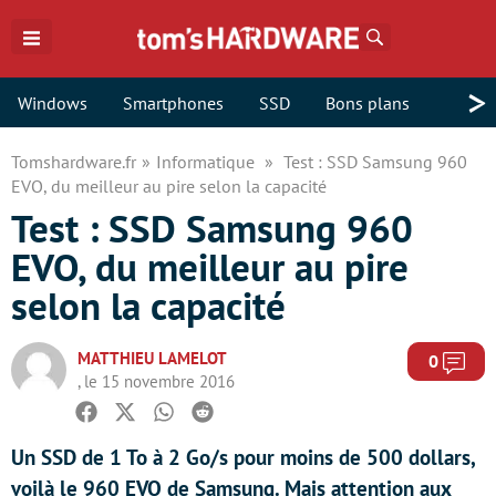
Rechercher
>
Windows
Smartphones
SSD
Bons plans
Tomshardware.fr
Informatique
Test : SSD Samsung 960
EVO, du meilleur au pire selon la capacité
Test : SSD Samsung 960
EVO, du meilleur au pire
selon la capacité
MATTHIEU LAMELOT
Com
0
, le 15 novembre 2016
Facebook
Twitter
Whatsapp
Reddit
Un SSD de 1 To à 2 Go/s pour moins de 500 dollars,
voilà le 960 EVO de Samsung. Mais attention aux