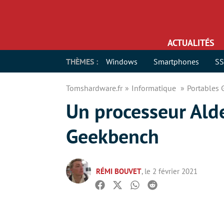
ACTUALITÉS
THÈMES :
Windows
Smartphones
S
Tomshardware.fr
Informatique
Portables
Un processeur Ald
Geekbench
RÉMI BOUVET
, le 2 février 2021
Facebook
Twitter
Whatsapp
Reddit