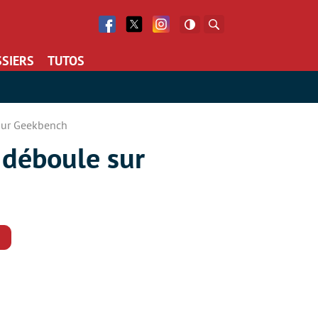
Facebook
Twitter
Facebook
Rechercher
SIERS
TUTOS
sur Geekbench
 déboule sur
Commentaires