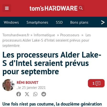
Rechercher
>
Windows
Smartphones
SSD
Bons plans
Tomshardware.fr
Informatique
Processeurs
Les
processeurs Alder Lake-S d’Intel seraient prévus pour
septembre
Les processeurs Alder Lake-
S d’Intel seraient prévus
pour septembre
RÉMI BOUVET
Com
1
, le 25 janvier 2021
Facebook
Twitter
Whatsapp
Reddit
Une fois n’est pas coutume, la douzième génération