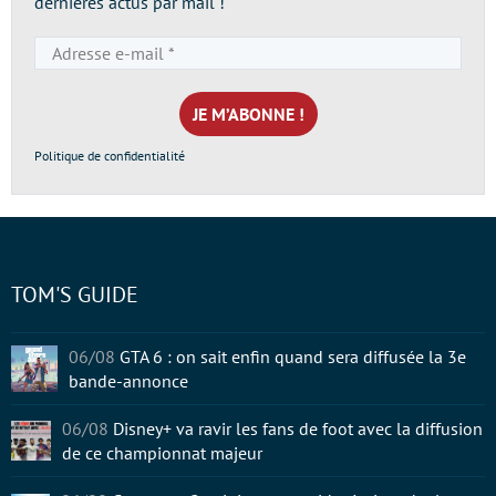
dernières actus par mail !
Adresse
e-
mail
*
Politique de confidentialité
TOM'S GUIDE
06/08
GTA 6 : on sait enfin quand sera diffusée la 3e
bande-annonce
06/08
Disney+ va ravir les fans de foot avec la diffusion
de ce championnat majeur