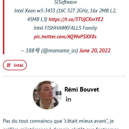
SiSoftware
Intel Xeon w5-3433 (16C 32T 2GHz, 16x 2MB L2,
45MB L3)
https://t.co/3TUjCXmYE2
Intel FISHHAWKFALLS Family
pic.twitter.com/AQWaPSXX8s
— 188号 (@momomo_us)
June 20, 2022
Intel
Rémi Bouvet
LinkedIn
Pas du tout convaincu que "c'était mieux avant", je