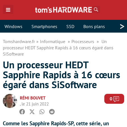
Rechercher
>
Windows
Smartphones
SSD
Bons plans
Tomshardware.fr
Informatique
Processeurs
Un
processeur HEDT Sapphire Rapids à 16 cœurs égaré dans
SiSoftware
Un processeur HEDT
Sapphire Rapids à 16 cœurs
égaré dans SiSoftware
RÉMI BOUVET
Com
0
, le 21 juin 2022
Facebook
Twitter
Whatsapp
Reddit
Comme les Sapphire Rapids-SP, cette série, un