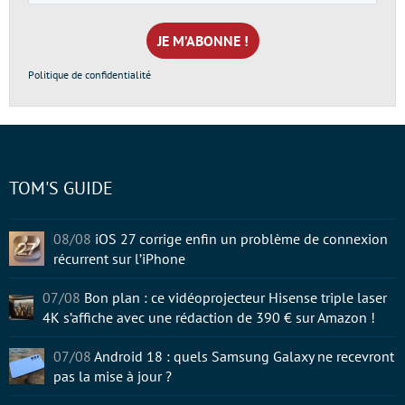
e-
mail
*
Politique de confidentialité
TOM'S GUIDE
08/08
iOS 27 corrige enfin un problème de connexion
récurrent sur l’iPhone
07/08
Bon plan : ce vidéoprojecteur Hisense triple laser
4K s’affiche avec une rédaction de 390 € sur Amazon !
07/08
Android 18 : quels Samsung Galaxy ne recevront
pas la mise à jour ?