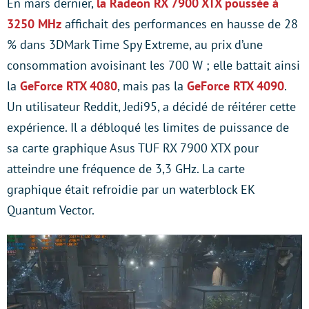
En mars dernier,
la Radeon RX 7900 XTX poussée à
3250 MHz
affichait des performances en hausse de 28
% dans 3DMark Time Spy Extreme, au prix d’une
consommation avoisinant les 700 W ; elle battait ainsi
la
GeForce RTX 4080
, mais pas la
GeForce RTX 4090
.
Un utilisateur Reddit, Jedi95, a décidé de réitérer cette
expérience. Il a débloqué les limites de puissance de
sa carte graphique Asus TUF RX 7900 XTX pour
atteindre une fréquence de 3,3 GHz. La carte
graphique était refroidie par un waterblock EK
Quantum Vector.