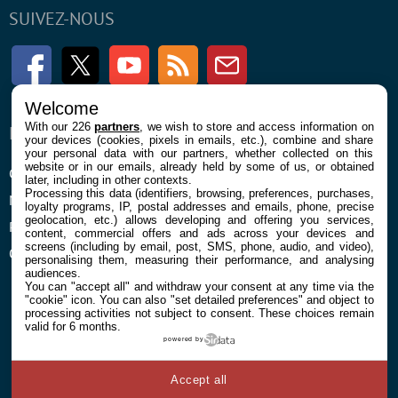
SUIVEZ-NOUS
Facebook
Twitter
Youtube
RSS
Newsletter
Welcome
With our 226
partners
, we wish to store and access information on
ENTREPRISE
À PROPOS
your devices (cookies, pixels in emails, etc.), combine and share
your personal data with our partners, whether collected on this
website or in our emails, already held by some of us, or obtained
Confidentialité et Cookies
Contact
later, including in other contexts.
Processing this data (identifiers, browsing, preferences, purchases,
Mentions légales et CGU
loyalty programs, IP, postal addresses and emails, phone, precise
geolocation, etc.) allows developing and offering you services,
Préférences Cookies
content, commercial offers and ads across your devices and
screens (including by email, post, SMS, phone, audio, and video),
Qui sommes nous
personalising them, measuring their performance, and analysing
audiences.
You can "accept all" and withdraw your consent at any time via the
"cookie" icon
. You can also "set detailed preferences" and object to
processing activities not subject to consent. These choices remain
valid for 6 months.
powered by
© 2026 Galaxie Media Tous droits réservés
Accept all