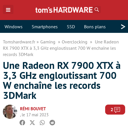
Rechercher
>
Windows
Smartphones
SSD
Bons plans
Tomshardware.fr
Gaming
Overclocking
Une Radeon
RX 7900 XTX à 3,3 GHz engloutissant 700 W enchaîne les
records 3DMark
Une Radeon RX 7900 XTX à
3,3 GHz engloutissant 700
W enchaîne les records
3DMark
RÉMI BOUVET
Com
2
, le 17 mai 2023
Facebook
Twitter
Whatsapp
Reddit