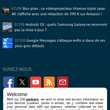
07/08
Bon plan : ce vidéoprojecteur Hisense triple laser
4K s’affiche avec une rédaction de 390 € sur Amazon !
07/08
Android 18 : quels Samsung Galaxy ne recevront
pas la mise à jour ?
07/08
Google Messages s’attaque enfin à deux de ses
plus gros défauts
SUIVEZ-NOUS
Facebook
Twitter
Youtube
RSS
Newsletter
Welcome
With our 226
partners
, we wish to store and access information on
ENTREPRISE
À PROPOS
your devices (cookies, pixels in emails, etc.), combine and share
your personal data with our partners, whether collected on this