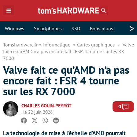
Rechercher
>
Windows
Smartphones
SSD
Bons plans
Tomshardware.fr
Informatique
Cartes graphiques
Valve
fait ce qu’AMD n’a pas encore fait : FSR 4 tourne sur les RX
7000
Valve fait ce qu’AMD n’a pas
encore fait : FSR 4 tourne
sur les RX 7000
CHARLES GOUIN-PEYROT
Com
0
, le 22 juin 2026
Facebook
Twitter
Whatsapp
Reddit
La technologie de mise à l’échelle d’AMD pourrait