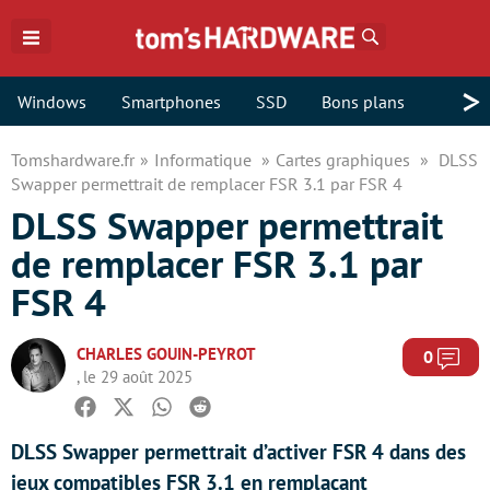
Rechercher
>
Windows
Smartphones
SSD
Bons plans
Tomshardware.fr
Informatique
Cartes graphiques
DLSS
Swapper permettrait de remplacer FSR 3.1 par FSR 4
DLSS Swapper permettrait
de remplacer FSR 3.1 par
FSR 4
CHARLES GOUIN-PEYROT
Com
0
, le 29 août 2025
Facebook
Twitter
Whatsapp
Reddit
DLSS Swapper permettrait d’activer FSR 4 dans des
jeux compatibles FSR 3.1 en remplaçant