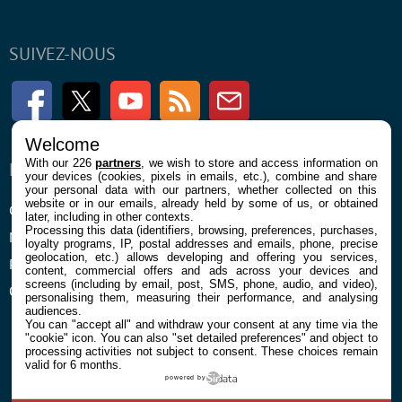
SUIVEZ-NOUS
Facebook
Twitter
Youtube
RSS
Newsletter
Welcome
With our 226
partners
, we wish to store and access information on
ENTREPRISE
À PROPOS
your devices (cookies, pixels in emails, etc.), combine and share
your personal data with our partners, whether collected on this
website or in our emails, already held by some of us, or obtained
Confidentialité et Cookies
Contact
later, including in other contexts.
Processing this data (identifiers, browsing, preferences, purchases,
Mentions légales et CGU
loyalty programs, IP, postal addresses and emails, phone, precise
geolocation, etc.) allows developing and offering you services,
Préférences Cookies
content, commercial offers and ads across your devices and
screens (including by email, post, SMS, phone, audio, and video),
Qui sommes nous
personalising them, measuring their performance, and analysing
audiences.
You can "accept all" and withdraw your consent at any time via the
"cookie" icon
. You can also "set detailed preferences" and object to
processing activities not subject to consent. These choices remain
valid for 6 months.
powered by