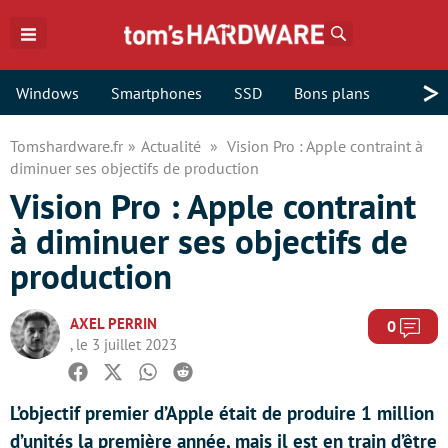
Rechercher
>
Windows
Smartphones
SSD
Bons plans
Tomshardware.fr
Actualité
Vision Pro : Apple contraint à
diminuer ses objectifs de production
Vision Pro : Apple contraint
à diminuer ses objectifs de
production
AXEL PERRIN
Com
0
, le 3 juillet 2023
Facebook
Twitter
Whatsapp
Reddit
L’objectif premier d’Apple était de produire 1 million
d’unités la première année, mais il est en train d’être