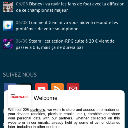
06/08
Disney+ va ravir les fans de foot avec la diffusion
de ce championnat majeur
06/08
Comment Gemini va vous aider à résoudre les
problèmes de votre smartphone
06/08
Steam : cet action-RPG culte à 20 € vient de
passer à 0 €, mais ça ne durera pas
SUIVEZ-NOUS
Facebook
Twitter
Youtube
RSS
Newsletter
Welcome
With our 226
partners
, we wish to store and access information on
ENTREPRISE
À PROPOS
your devices (cookies, pixels in emails, etc.), combine and share
your personal data with our partners, whether collected on this
website or in our emails, already held by some of us, or obtained
Confidentialité et Cookies
Contact
later, including in other contexts.