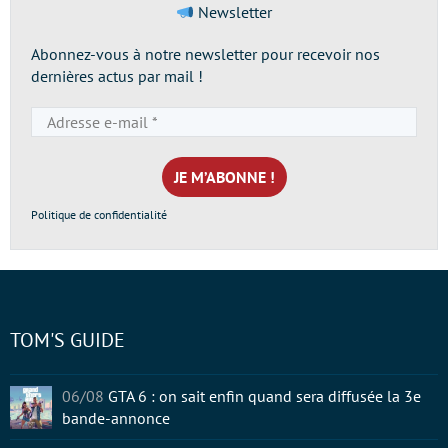
Newsletter
Abonnez-vous à notre newsletter pour recevoir nos
dernières actus par mail !
Adresse
e-
mail
*
Politique de confidentialité
TOM'S GUIDE
06/08
GTA 6 : on sait enfin quand sera diffusée la 3e
bande-annonce