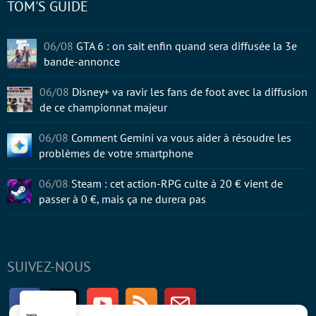
TOM'S GUIDE
06/08
GTA 6 : on sait enfin quand sera diffusée la 3e
bande-annonce
06/08
Disney+ va ravir les fans de foot avec la diffusion
de ce championnat majeur
06/08
Comment Gemini va vous aider à résoudre les
problèmes de votre smartphone
06/08
Steam : cet action-RPG culte à 20 € vient de
passer à 0 €, mais ça ne durera pas
SUIVEZ-NOUS
Facebook
Twitter
Youtube
RSS
Newsletter