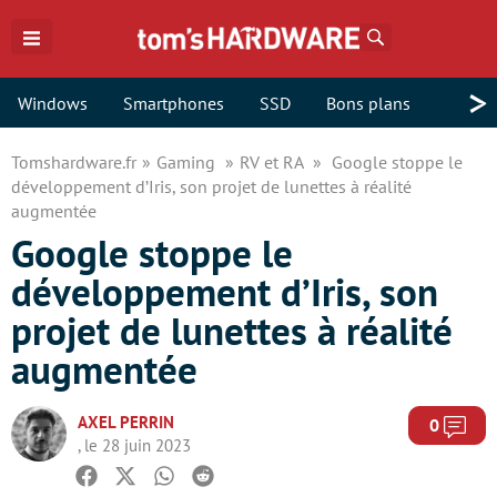
Rechercher
>
Windows
Smartphones
SSD
Bons plans
Tomshardware.fr
Gaming
RV et RA
Google stoppe le
développement d’Iris, son projet de lunettes à réalité
augmentée
Google stoppe le
développement d’Iris, son
projet de lunettes à réalité
augmentée
AXEL PERRIN
Com
0
, le 28 juin 2023
Facebook
Twitter
Whatsapp
Reddit