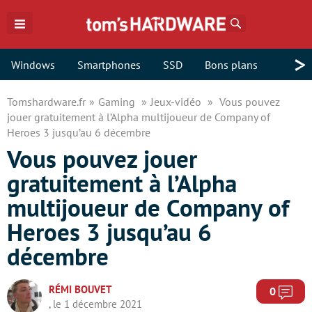
Rechercher
>
Windows
Smartphones
SSD
Bons plans
Tomshardware.fr
Gaming
Jeux-vidéo
Vous pouvez
jouer gratuitement à l’Alpha multijoueur de Company of
Heroes 3 jusqu’au 6 décembre
Vous pouvez jouer
gratuitement à l’Alpha
multijoueur de Company of
Heroes 3 jusqu’au 6
décembre
RÉMI BOUVET
Com
0
, le 1 décembre 2021