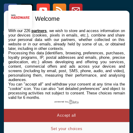
Facebook
Twitter
Youtube
RSS
Newsletter
Welcome
With our 226
partners
, we wish to store and access information on
ENTREPRISE
À PROPOS
your devices (cookies, pixels in emails, etc.), combine and share
your personal data with our partners, whether collected on this
website or in our emails, already held by some of us, or obtained
Confidentialité et Cookies
Contact
later, including in other contexts.
Processing this data (identifiers, browsing, preferences, purchases,
Mentions légales et CGU
loyalty programs, IP, postal addresses and emails, phone, precise
geolocation, etc.) allows developing and offering you services,
Préférences Cookies
content, commercial offers and ads across your devices and
screens (including by email, post, SMS, phone, audio, and video),
Qui sommes nous
personalising them, measuring their performance, and analysing
audiences.
You can "accept all" and withdraw your consent at any time via the
"cookie" icon
. You can also "set detailed preferences" and object to
processing activities not subject to consent. These choices remain
valid for 6 months.
powered by
© 2026 Galaxie Media Tous droits réservés
Accept all
Set your choices