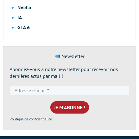
Nvidia
IA
GTA 6
Newsletter
Abonnez-vous à notre newsletter pour recevoir nos
dernières actus par mail !
Adresse
e-
mail
*
Politique de confidentialité