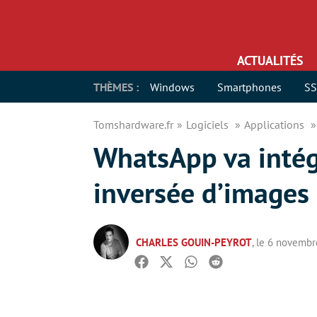
ACTUALITÉS
THÈMES :
Windows
Smartphones
S
Tomshardware.fr
Logiciels
Applications
WhatsApp va intég
inversée d’images
CHARLES GOUIN-PEYROT
, le 6 novemb
Facebook
Twitter
Whatsapp
Reddit