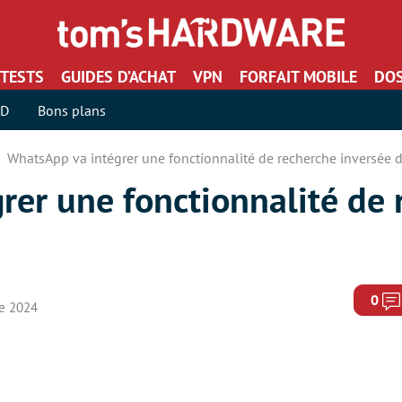
TESTS
GUIDES D’ACHAT
VPN
FORFAIT MOBILE
DOS
SD
Bons plans
WhatsApp va intégrer une fonctionnalité de recherche inversée 
rer une fonctionnalité de 
0
re 2024