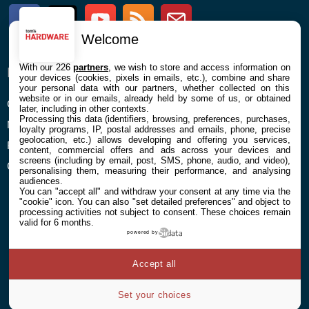
Facebook
Twitter
Youtube
RSS
Newsletter
Welcome
With our 226
partners
, we wish to store and access information on
ENTREPRISE
À PROPOS
your devices (cookies, pixels in emails, etc.), combine and share
your personal data with our partners, whether collected on this
website or in our emails, already held by some of us, or obtained
Confidentialité et Cookies
Contact
later, including in other contexts.
Processing this data (identifiers, browsing, preferences, purchases,
Mentions légales et CGU
loyalty programs, IP, postal addresses and emails, phone, precise
geolocation, etc.) allows developing and offering you services,
Préférences Cookies
content, commercial offers and ads across your devices and
screens (including by email, post, SMS, phone, audio, and video),
Qui sommes nous
personalising them, measuring their performance, and analysing
audiences.
You can "accept all" and withdraw your consent at any time via the
"cookie" icon
. You can also "set detailed preferences" and object to
processing activities not subject to consent. These choices remain
valid for 6 months.
powered by
© 2026 Galaxie Media Tous droits réservés
Accept all
Set your choices