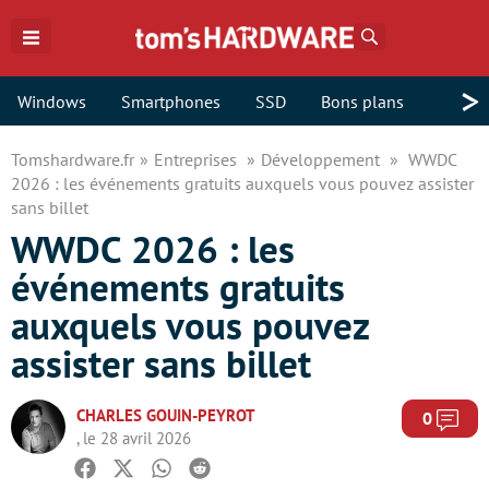
Rechercher
>
Windows
Smartphones
SSD
Bons plans
Tomshardware.fr
Entreprises
Développement
WWDC
2026 : les événements gratuits auxquels vous pouvez assister
sans billet
WWDC 2026 : les
événements gratuits
auxquels vous pouvez
assister sans billet
CHARLES GOUIN-PEYROT
Com
0
, le 28 avril 2026
Facebook
Twitter
Whatsapp
Reddit