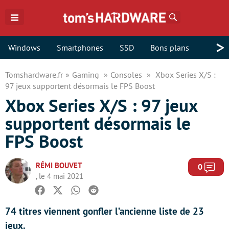
Rechercher
>
Windows
Smartphones
SSD
Bons plans
Tomshardware.fr
Gaming
Consoles
Xbox Series X/S :
97 jeux supportent désormais le FPS Boost
Xbox Series X/S : 97 jeux
supportent désormais le
FPS Boost
RÉMI BOUVET
Com
0
, le 4 mai 2021
Facebook
Twitter
Whatsapp
Reddit
74 titres viennent gonfler l’ancienne liste de 23
jeux.