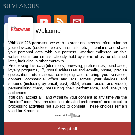
SUIVEZ-NOUS
Facebook
Twitter
Youtube
RSS
Newsletter
Welcome
With our 226
partners
, we wish to store and access information on
ENTREPRISE
À PROPOS
your devices (cookies, pixels in emails, etc.), combine and share
your personal data with our partners, whether collected on this
website or in our emails, already held by some of us, or obtained
Confidentialité et Cookies
Contact
later, including in other contexts.
Processing this data (identifiers, browsing, preferences, purchases,
Mentions légales et CGU
loyalty programs, IP, postal addresses and emails, phone, precise
geolocation, etc.) allows developing and offering you services,
Préférences Cookies
content, commercial offers and ads across your devices and
screens (including by email, post, SMS, phone, audio, and video),
Qui sommes nous
personalising them, measuring their performance, and analysing
audiences.
You can "accept all" and withdraw your consent at any time via the
"cookie" icon
. You can also "set detailed preferences" and object to
processing activities not subject to consent. These choices remain
valid for 6 months.
powered by
© 2026 Galaxie Media Tous droits réservés
Accept all