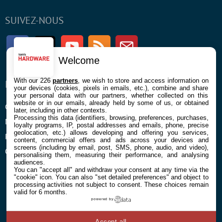
SUIVEZ-NOUS
Facebook
Twitter
Youtube
RSS
Newsletter
Welcome
With our 226
partners
, we wish to store and access information on
ENTREPRISE
À PROPOS
your devices (cookies, pixels in emails, etc.), combine and share
your personal data with our partners, whether collected on this
website or in our emails, already held by some of us, or obtained
Confidentialité et Cookies
Contact
later, including in other contexts.
Processing this data (identifiers, browsing, preferences, purchases,
Mentions légales et CGU
loyalty programs, IP, postal addresses and emails, phone, precise
geolocation, etc.) allows developing and offering you services,
Préférences Cookies
content, commercial offers and ads across your devices and
screens (including by email, post, SMS, phone, audio, and video),
Qui sommes nous
personalising them, measuring their performance, and analysing
audiences.
You can "accept all" and withdraw your consent at any time via the
"cookie" icon
. You can also "set detailed preferences" and object to
processing activities not subject to consent. These choices remain
valid for 6 months.
powered by
© 2026 Galaxie Media Tous droits réservés
Accept all