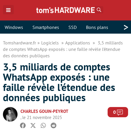
Rechercher
>
Windows
Smartphones
SSD
Bons plans
Tomshardware.fr
Logiciels
Applications
3,5 milliards
de comptes WhatsApp exposés : une faille révèle l’étendue
des données publiques
3,5 milliards de comptes
WhatsApp exposés : une
faille révèle l’étendue des
données publiques
CHARLES GOUIN-PEYROT
Com
0
, le 21 novembre 2025
Facebook
Twitter
Whatsapp
Reddit