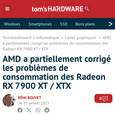
Rechercher
>
Windows
Smartphones
SSD
Bons plans
Tomshardware.fr
Informatique
Cartes graphiques
AMD
a partiellement corrigé les problèmes de consommation des
Radeon RX 7900 XT / XTX
AMD a partiellement corrigé
les problèmes de
consommation des Radeon
RX 7900 XT / XTX
RÉMI BOUVET
Com
0
, le 15 janvier 2023
Facebook
Twitter
Whatsapp
Reddit