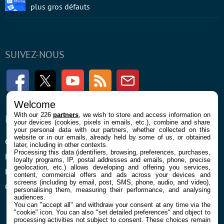
plus gros défauts
SUIVEZ-NOUS
Facebook
Twitter
Youtube
RSS
Newsletter
Welcome
With our 226
partners
, we wish to store and access information on
ENTREPRISE
À PROPOS
your devices (cookies, pixels in emails, etc.), combine and share
your personal data with our partners, whether collected on this
website or in our emails, already held by some of us, or obtained
Confidentialité et Cookies
Contact
later, including in other contexts.
Processing this data (identifiers, browsing, preferences, purchases,
Mentions légales et CGU
loyalty programs, IP, postal addresses and emails, phone, precise
geolocation, etc.) allows developing and offering you services,
Préférences Cookies
content, commercial offers and ads across your devices and
screens (including by email, post, SMS, phone, audio, and video),
Qui sommes nous
personalising them, measuring their performance, and analysing
audiences.
You can "accept all" and withdraw your consent at any time via the
"cookie" icon
. You can also "set detailed preferences" and object to
processing activities not subject to consent. These choices remain