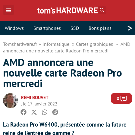
Rechercher
>
Windows
Smartphones
SSD
Bons plans
Tomshardware.fr
Informatique
Cartes graphiques
AMD
annoncera une nouvelle carte Radeon Pro mercredi
AMD annoncera une
nouvelle carte Radeon Pro
mercredi
RÉMI BOUVET
Com
0
, le 17 janvier 2022
Facebook
Twitter
Whatsapp
Reddit
La Radeon Pro W6400, présentée comme la future
reine de l’entrée de gamme ?