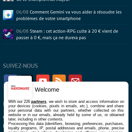
06/08
Comment Gemini va vous aider à résoudre les
problèmes de votre smartphone
06/08
Steam : cet action-RPG culte à 20 € vient de
passer à 0 €, mais ça ne durera pas
SUIVEZ-NOUS
Facebook
Twitter
Youtube
RSS
Newsletter
Welcome
With our 226
partners
, we wish to store and access information on
ENTREPRISE
À PROPOS
your devices (cookies, pixels in emails, etc.), combine and share
your personal data with our partners, whether collected on this
website or in our emails, already held by some of us, or obtained
Confidentialité et Cookies
Contact
later, including in other contexts.
Processing this data (identifiers, browsing, preferences, purchases,
Mentions légales et CGU
loyalty programs, IP, postal addresses and emails, phone, precise