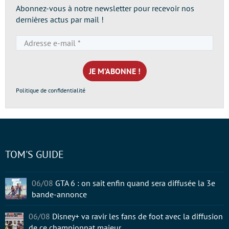
Abonnez-vous à notre newsletter pour recevoir nos
dernières actus par mail !
Adresse
e-
mail
*
Politique de confidentialité
TOM'S GUIDE
06/08
GTA 6 : on sait enfin quand sera diffusée la 3e
bande-annonce
06/08
Disney+ va ravir les fans de foot avec la diffusion
de ce championnat majeur