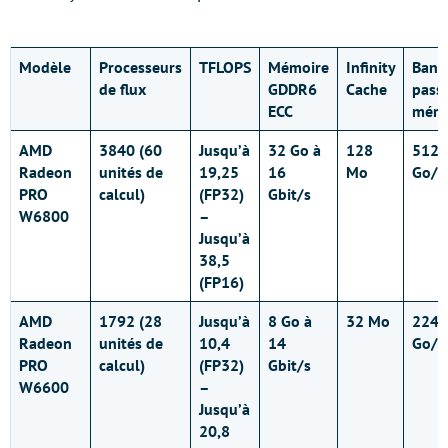
Modèle
Processeurs
TFLOPS
Mémoire
Infinity
Band
de flux
GDDR6
Cache
pass
ECC
mémo
AMD
3840 (60
Jusqu’à
32 Go à
128
512
Radeon
unités de
19,25
16
Mo
Go/s
PRO
calcul)
(FP32)
Gbit/s
W6800
–
Jusqu’à
38,5
(FP16)
AMD
1792 (28
Jusqu’à
8 Go à
32 Mo
224
Radeon
unités de
10,4
14
Go/s
PRO
calcul)
(FP32)
Gbit/s
W6600
–
Jusqu’à
20,8