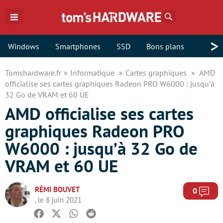
Rechercher
>
Windows
Smartphones
SSD
Bons plans
Tomshardware.fr
Informatique
Cartes graphiques
AMD
officialise ses cartes graphiques Radeon PRO W6000 : jusqu’à
32 Go de VRAM et 60 UE
AMD officialise ses cartes
graphiques Radeon PRO
W6000 : jusqu’à 32 Go de
VRAM et 60 UE
RÉMI BOUVET
Com
0
, le 8 juin 2021
Facebook
Twitter
Whatsapp
Reddit