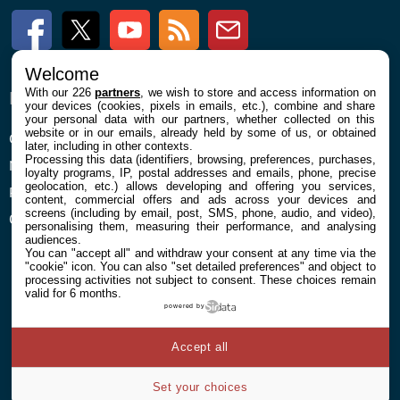
Facebook
Twitter
Youtube
RSS
Newsletter
Welcome
With our 226
partners
, we wish to store and access information on
ENTREPRISE
À PROPOS
your devices (cookies, pixels in emails, etc.), combine and share
your personal data with our partners, whether collected on this
website or in our emails, already held by some of us, or obtained
Confidentialité et Cookies
Contact
later, including in other contexts.
Processing this data (identifiers, browsing, preferences, purchases,
Mentions légales et CGU
loyalty programs, IP, postal addresses and emails, phone, precise
geolocation, etc.) allows developing and offering you services,
Préférences Cookies
content, commercial offers and ads across your devices and
screens (including by email, post, SMS, phone, audio, and video),
Qui sommes nous
personalising them, measuring their performance, and analysing
audiences.
You can "accept all" and withdraw your consent at any time via the
"cookie" icon
. You can also "set detailed preferences" and object to
processing activities not subject to consent. These choices remain
valid for 6 months.
powered by
© 2026 Galaxie Media Tous droits réservés
Accept all
Set your choices