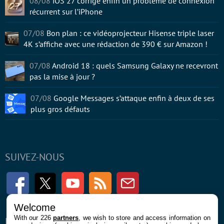
08/08
iOS 27 corrige enfin un problème de connexion
récurrent sur l’iPhone
07/08
Bon plan : ce vidéoprojecteur Hisense triple laser
4K s’affiche avec une rédaction de 390 € sur Amazon !
07/08
Android 18 : quels Samsung Galaxy ne recevront
pas la mise à jour ?
07/08
Google Messages s’attaque enfin à deux de ses
plus gros défauts
SUIVEZ-NOUS
Facebook
Twitter
Youtube
RSS
Newsletter
Welcome
With our 226
partners
, we wish to store and access information on
ENTREPRISE
À PROPOS