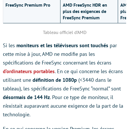
FreeSync Premium Pro
AMD FreeSync HDR en
AMD
plus des exigences de
plus
FreeSync Premium
Fre
Tableau officiel d’AMD
Si les
moniteurs et les téléviseurs sont touchés
par
cette mise à jour, AMD ne modifie pas les
spécifications de FreeSync concernant les écrans
d’ordinateurs portables
. En ce qui concerne les écrans
utilisant une
définition de 1080p
(<3440 dans le
tableau), les spécifications de FreeSync “normal” sont
désormais de
144 Hz
. Pour ce type de moniteur, il
n’existait auparavant aucune exigence de la part de la
technologie.
En ce qui concerne la version Premium, les écrans