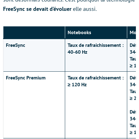
FreeSync se devait d’évoluer
elle aussi.
Notebooks
Moni
FreeSync
Taux de rafraichissement :
Défi
40-60 Hz
3440
Taux
≥ 1
FreeSync Premium
Taux de rafraichissement :
Défi
≥ 120 Hz
3440
Taux
≥ 2
Défi
3440
Taux
≥ 1