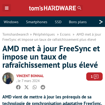
Rechercher
>
Windows
Smartphones
SSD
Bons plans
Tomshardware.fr
Périphériques
Ecrans
AMD met à jour
FreeSync et impose un taux de rafraîchissement plus élevé
AMD met à jour FreeSync et
impose un taux de
rafraîchissement plus élevé
VINCENT BONNAL
Com
1
, le 7 mars 2024
Facebook
Twitter
Whatsapp
Reddit
AMD vient de mettre à jour les prérequis de sa
technologie de synchronisation adaptative FreeSync.