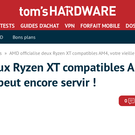
TESTS
GUIDES D’ACHAT
VPN
FORFAIT MOBILE
DOS
SD
Bons plans
rs
AMD officialise deux Ryzen XT compatibles AM4, votre vieille 
eux Ryzen XT compatibles A
peut encore servir !
0