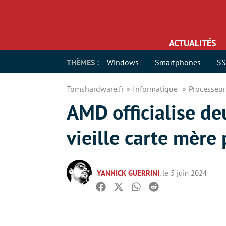
ACTUALITÉS
THÈMES :
Windows
Smartphones
S
Tomshardware.fr
Informatique
Processeu
AMD officialise d
vieille carte mère 
YANNICK GUERRINI
, le 5 juin 2024
Facebook
Twitter
Whatsapp
Reddit