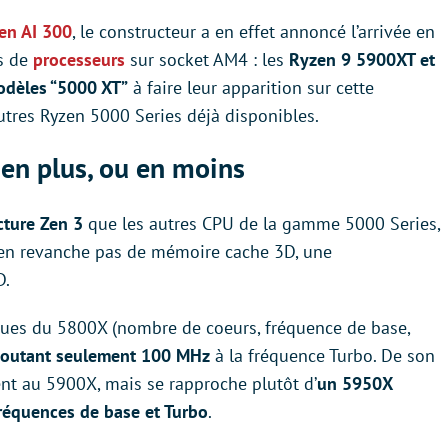
en AI 300
, le constructeur a en effet annoncé l’arrivée en
s de
processeurs
sur socket AM4 : les
Ryzen 9 5900XT et
odèles “5000 XT”
à faire leur apparition sur cette
autres Ryzen 5000 Series déjà disponibles.
en plus, ou en moins
cture Zen 3
que les autres CPU de la gamme 5000 Series,
en revanche pas de mémoire cache 3D, une
D.
ques du 5800X (nombre de coeurs, fréquence de base,
joutant seulement 100 MHz
à la fréquence Turbo. De son
nt au 5900X, mais se rapproche plutôt d’
un 5950X
réquences de base et Turbo
.