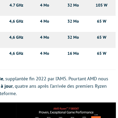
4.7 GHz
4 Mo
32 Mo
105 W
4,6 GHz
4 Mo
32 Mo
65 W
4,6 GHz
4 Mo
32 Mo
65 W
4,6 GHz
4 Mo
16 Mo
65 W
ie
, supplantée fin 2022 par l’AM5. Pourtant AMD nous
 à jour
, quatre ans après l’arrivée des premiers Ryzen
ateforme.