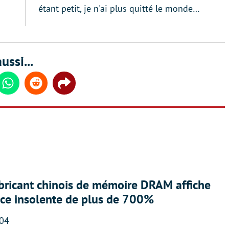
étant petit, je n'ai plus quitté le monde…
ussi...
din
Whatsapp
Reddit
Share
abricant chinois de mémoire DRAM affiche
nce insolente de plus de 700%
:04