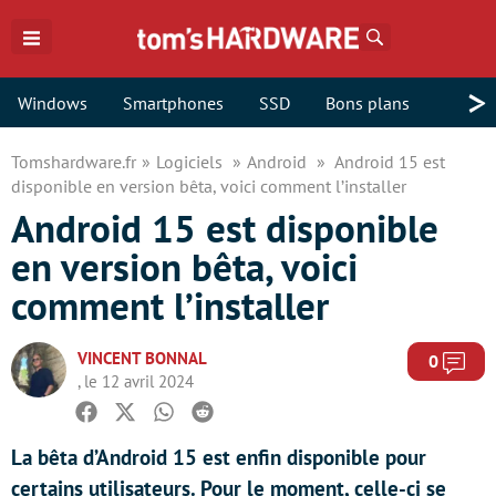
Rechercher
>
Windows
Smartphones
SSD
Bons plans
Tomshardware.fr
Logiciels
Android
Android 15 est
disponible en version bêta, voici comment l’installer
Android 15 est disponible
en version bêta, voici
comment l’installer
VINCENT BONNAL
Com
0
, le 12 avril 2024
Facebook
Twitter
Whatsapp
Reddit
La bêta d’Android 15 est enfin disponible pour
certains utilisateurs. Pour le moment, celle-ci se