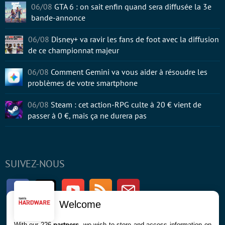
06/08
GTA 6 : on sait enfin quand sera diffusée la 3e
bande-annonce
06/08
Disney+ va ravir les fans de foot avec la diffusion
de ce championnat majeur
06/08
Comment Gemini va vous aider à résoudre les
problèmes de votre smartphone
06/08
Steam : cet action-RPG culte à 20 € vient de
passer à 0 €, mais ça ne durera pas
SUIVEZ-NOUS
Facebook
Twitter
Youtube
RSS
Newsletter
Welcome
With our 226
partners
, we wish to store and access information on