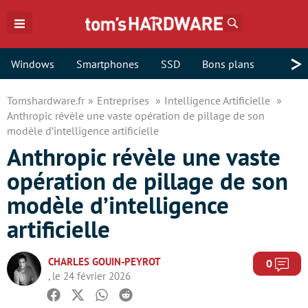
Rechercher
>
Windows
Smartphones
SSD
Bons plans
Tomshardware.fr
Entreprises
Intelligence Artificielle
Anthropic révèle une vaste opération de pillage de son
modèle d’intelligence artificielle
Anthropic révèle une vaste
opération de pillage de son
modèle d’intelligence
artificielle
CHARLES GOUIN-PEYROT
Com
0
, le 24 février 2026
Facebook
Twitter
Whatsapp
Reddit