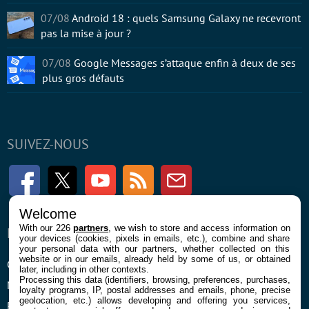
07/08
Android 18 : quels Samsung Galaxy ne recevront
pas la mise à jour ?
07/08
Google Messages s’attaque enfin à deux de ses
plus gros défauts
SUIVEZ-NOUS
Facebook
Twitter
Youtube
RSS
Newsletter
Welcome
With our 226
partners
, we wish to store and access information on
ENTREPRISE
À PROPOS
your devices (cookies, pixels in emails, etc.), combine and share
your personal data with our partners, whether collected on this
website or in our emails, already held by some of us, or obtained
Confidentialité et Cookies
Contact
later, including in other contexts.
Processing this data (identifiers, browsing, preferences, purchases,
Mentions légales et CGU
loyalty programs, IP, postal addresses and emails, phone, precise
geolocation, etc.) allows developing and offering you services,
Préférences Cookies