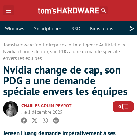
Rechercher
>
Windows
Smartphones
SSD
Bons plans
Tomshardware.fr
Entreprises
Intelligence Artificielle
Nvidia change de cap, son PDG a une demande spéciale
envers les équipes
Nvidia change de cap, son
PDG a une demande
spéciale envers les équipes
CHARLES GOUIN-PEYROT
Com
0
, le 1 décembre 2025
Facebook
Twitter
Whatsapp
Reddit
Jensen Huang demande impérativement à ses