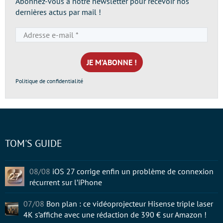
Abonnez-vous à notre newsletter pour recevoir nos
dernières actus par mail !
Adresse
e-
mail
*
Politique de confidentialité
TOM'S GUIDE
08/08
iOS 27 corrige enfin un problème de connexion
récurrent sur l’iPhone
07/08
Bon plan : ce vidéoprojecteur Hisense triple laser
4K s’affiche avec une rédaction de 390 € sur Amazon !