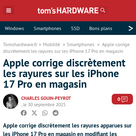
Rechercher
>
Windows
Smartphones
SSD
Bons plans
Tomshardware.fr
Mobilité
Smartphones
Apple corrige
discrètement les rayures sur les iPhone 17 Pro en magasin
Apple corrige discrètement
les rayures sur les iPhone
17 Pro en magasin
CHARLES GOUIN-PEYROT
Com
0
, le 30 septembre 2025
Facebook
Twitter
Whatsapp
Reddit
Apple corrige discrètement les rayures apparues sur
les iPhone 17 Pro en magasin en modifiant les