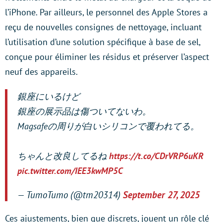
l’iPhone. Par ailleurs, le personnel des Apple Stores a
reçu de nouvelles consignes de nettoyage, incluant
l’utilisation d’une solution spécifique à base de sel,
conçue pour éliminer les résidus et préserver l’aspect
neuf des appareils.
銀座にいるけど
銀座の展示品は傷ついてないわ。
Magsafeの周りが白いシリコンで覆われてる。
ちゃんと改良してるね
https://t.co/CDrVRP6uKR
pic.twitter.com/IEE3kwMP5C
— TumoTumo (@tm20314)
September 27, 2025
Ces ajustements, bien que discrets, jouent un rôle clé