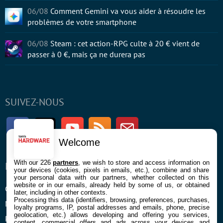
06/08
Comment Gemini va vous aider à résoudre les
problèmes de votre smartphone
06/08
Steam : cet action-RPG culte à 20 € vient de
passer à 0 €, mais ça ne durera pas
SUIVEZ-NOUS
Facebook
Twitter
Youtube
RSS
Newsletter
Welcome
With our 226
partners
, we wish to store and access information on
ENTREPRISE
À PROPOS
your devices (cookies, pixels in emails, etc.), combine and share
your personal data with our partners, whether collected on this
website or in our emails, already held by some of us, or obtained
Confidentialité et Cookies
Contact
later, including in other contexts.
Processing this data (identifiers, browsing, preferences, purchases,
Mentions légales et CGU
loyalty programs, IP, postal addresses and emails, phone, precise
geolocation, etc.) allows developing and offering you services,
Préférences Cookies
content, commercial offers and ads across your devices and