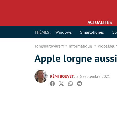
ACTUALITÉS
THÈMES :
Windows
Smartphones
S
Tomshardware.fr
Informatique
Processeu
Apple lorgne aussi
RÉMI BOUVET
, le 6 septembre 2021
Facebook
Twitter
Whatsapp
Reddit