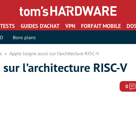
TESTS
GUIDES D’ACHAT
VPN
FORFAIT MOBILE
DOS
SD
Bons plans
rs
Apple lorgne aussi sur l’architecture RISC-V
 sur l’architecture RISC-V
0