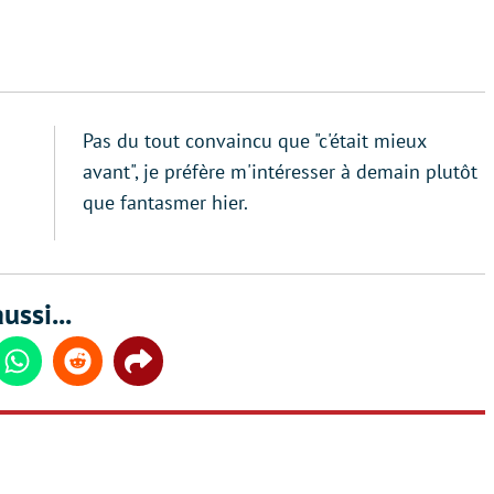
Pas du tout convaincu que "c'était mieux
avant", je préfère m'intéresser à demain plutôt
que fantasmer hier.
ussi...
din
Whatsapp
Reddit
Share