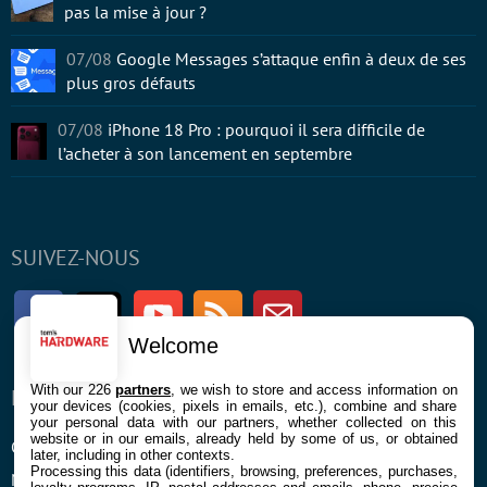
pas la mise à jour ?
07/08
Google Messages s’attaque enfin à deux de ses
plus gros défauts
07/08
iPhone 18 Pro : pourquoi il sera difficile de
l’acheter à son lancement en septembre
SUIVEZ-NOUS
Facebook
Twitter
Youtube
RSS
Newsletter
Welcome
With our 226
partners
, we wish to store and access information on
ENTREPRISE
À PROPOS
your devices (cookies, pixels in emails, etc.), combine and share
your personal data with our partners, whether collected on this
website or in our emails, already held by some of us, or obtained
Confidentialité et Cookies
Contact
later, including in other contexts.
Processing this data (identifiers, browsing, preferences, purchases,
Mentions légales et CGU