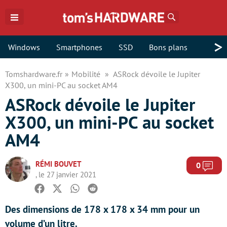
Rechercher
>
Windows
Smartphones
SSD
Bons plans
Tomshardware.fr
Mobilité
ASRock dévoile le Jupiter
X300, un mini-PC au socket AM4
ASRock dévoile le Jupiter
X300, un mini-PC au socket
AM4
RÉMI BOUVET
Com
0
, le 27 janvier 2021
Facebook
Twitter
Whatsapp
Reddit
Des dimensions de 178 x 178 x 34 mm pour un
volume d’un litre.