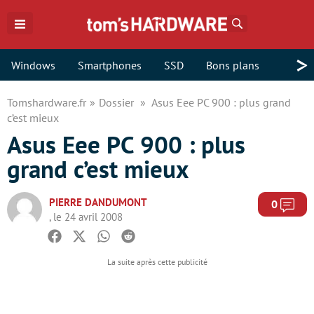
Rechercher
>
Windows
Smartphones
SSD
Bons plans
Tomshardware.fr
Dossier
Asus Eee PC 900 : plus grand
c’est mieux
Asus Eee PC 900 : plus
grand c’est mieux
PIERRE DANDUMONT
Com
0
, le 24 avril 2008
Facebook
Twitter
Whatsapp
Reddit