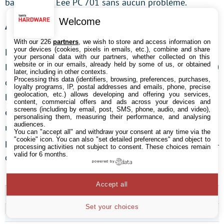
batterie d’un Eee PC 701 sans aucun problème.
Welcome
Asus confirme : 4 400 mAh en Europe
With our 226
partners
, we wish to store and access information on
your devices (cookies, pixels in emails, etc.), combine and share
Nous avons contacté Asus pour avoir le fin mot de
your personal data with our partners, whether collected on this
website or in our emails, already held by some of us, or obtained
l’histoire, et la réponse est simple : tous les Eee PC 900
later, including in other contexts.
Processing this data (identifiers, browsing, preferences, purchases,
qui seront vendus en Europe seront équipés de la
loyalty programs, IP, postal addresses and emails, phone, precise
geolocation, etc.) allows developing and offering you services,
batterie de 4 400 mAh. À Hong Kong, ou le Eee PC a
content, commercial offers and ads across your devices and
screens (including by email, post, SMS, phone, audio, and video),
été lancé il y a peu, l’utilisation de batteries de 4 400
personalising them, measuring their performance, and analysing
audiences.
mAh a créé un tollé chez les utilisateurs et la firme a
You can "accept all" and withdraw your consent at any time via the
"cookie" icon
. You can also "set detailed preferences" and object to
promis de les changer pour des 5 800 mAh. En sera-t-il
processing activities not subject to consent. These choices remain
valid for 6 months.
de même en Europe ? Seul l’avenir nous le dira.
powered by
Accept all
Set your choices