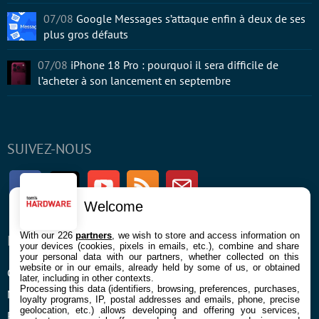
07/08
Google Messages s’attaque enfin à deux de ses
plus gros défauts
07/08
iPhone 18 Pro : pourquoi il sera difficile de
l’acheter à son lancement en septembre
SUIVEZ-NOUS
Facebook
Twitter
Youtube
RSS
Newsletter
Welcome
With our 226
partners
, we wish to store and access information on
ENTREPRISE
À PROPOS
your devices (cookies, pixels in emails, etc.), combine and share
your personal data with our partners, whether collected on this
website or in our emails, already held by some of us, or obtained
Confidentialité et Cookies
Contact
later, including in other contexts.
Processing this data (identifiers, browsing, preferences, purchases,
Mentions légales et CGU
loyalty programs, IP, postal addresses and emails, phone, precise
geolocation, etc.) allows developing and offering you services,
Préférences Cookies