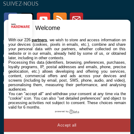
SUIVEZ-NOUS
Facebook
Twitter
Youtube
RSS
Newsletter
Welcome
With our 226
partners
, we wish to store and access information on
ENTREPRISE
À PROPOS
your devices (cookies, pixels in emails, etc.), combine and share
your personal data with our partners, whether collected on this
website or in our emails, already held by some of us, or obtained
Confidentialité et Cookies
Contact
later, including in other contexts.
Processing this data (identifiers, browsing, preferences, purchases,
Mentions légales et CGU
loyalty programs, IP, postal addresses and emails, phone, precise
geolocation, etc.) allows developing and offering you services,
Préférences Cookies
content, commercial offers and ads across your devices and
screens (including by email, post, SMS, phone, audio, and video),
Qui sommes nous
personalising them, measuring their performance, and analysing
audiences.
You can "accept all" and withdraw your consent at any time via the
"cookie" icon
. You can also "set detailed preferences" and object to
processing activities not subject to consent. These choices remain
valid for 6 months.
powered by
© 2026 Galaxie Media Tous droits réservés
Accept all