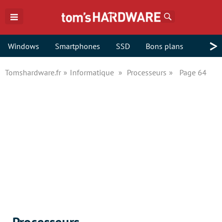
Rechercher
>
Windows
Smartphones
SSD
Bons plans
Tomshardware.fr
Informatique
Processeurs
Page 64