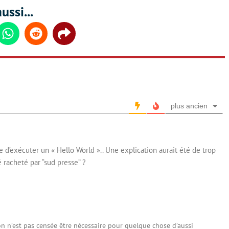
ussi...
din
Whatsapp
Reddit
Share
plus ancien
d’exécuter un « Hello World ».. Une explication aurait été de trop
racheté par “sud presse” ?
on n’est pas censée être nécessaire pour quelque chose d’aussi