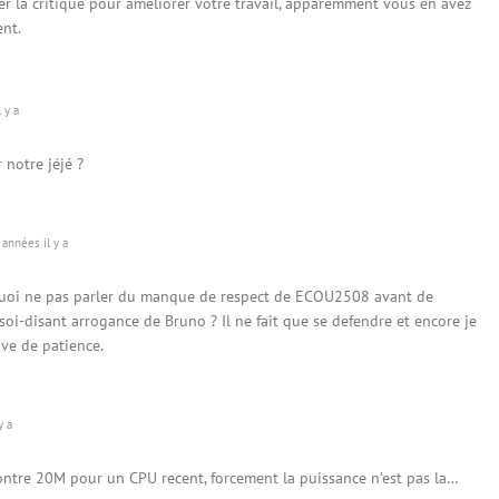
r la critique pour améliorer votre travail, apparemment vous en avez
nt.
 y a
 notre jéjé ?
années il y a
oi ne pas parler du manque de respect de ECOU2508 avant de
soi-disant arrogance de Bruno ? Il ne fait que se defendre et encore je
uve de patience.
y a
ntre 20M pour un CPU recent, forcement la puissance n’est pas la…