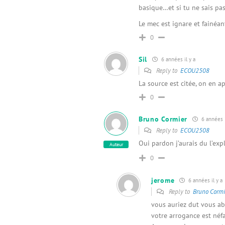
basique…et si tu ne sais pas
Le mec est ignare et fainéan
0
Sil
6 années il y a
Reply to
ECOU2508
La source est citée, on en 
0
Bruno Cormier
6 années i
Reply to
ECOU2508
Oui pardon j’aurais du l’exp
Auteur
0
jerome
6 années il y a
Reply to
Bruno Cormi
vous auriez dut vous ab
votre arrogance est néfa