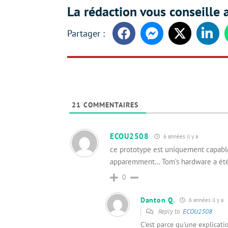
La rédaction vous conseille a
Facebook
Messenger
Twitter
Linke
21
COMMENTAIRES
ECOU2508
6 années il y a
ce prototype est uniquement capable 
apparemment… Tom’s hardware a été 
0
Danton Q.
6 années il y a
Reply to
ECOU2508
C’est parce qu’une explicati