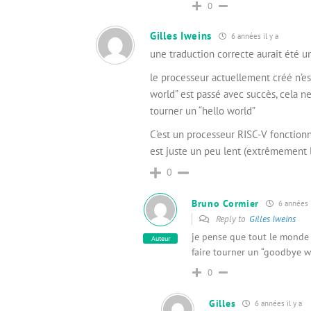
0
Gilles Iweins
6 années il y a
une traduction correcte aurait été
le processeur actuellement créé n’est
world” est passé avec succès, cela n
tourner un “hello world”
C’est un processeur RISC-V fonctionn
est juste un peu lent (extrêmement 
0
Bruno Cormier
6 années i
Reply to
Gilles Iweins
je pense que tout le monde av
Auteur
faire tourner un “goodbye w
0
Gilles
6 années il y a