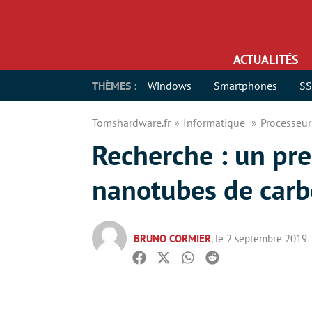
ACTUALITÉS
THÈMES :
Windows
Smartphones
S
Tomshardware.fr
Informatique
Processeu
Recherche : un pre
nanotubes de car
BRUNO CORMIER
, le 2 septembre 2019
Facebook
Twitter
Whatsapp
Reddit