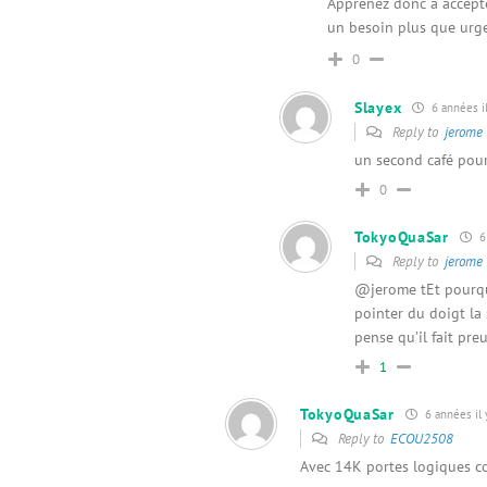
Apprenez donc a accepte
un besoin plus que urge
0
Slayex
6 années il
Reply to
jerome
un second café pour
0
TokyoQuaSar
6 
Reply to
jerome
@jerome tEt pourqu
pointer du doigt la 
pense qu’il fait pre
1
TokyoQuaSar
6 années il 
Reply to
ECOU2508
Avec 14K portes logiques co