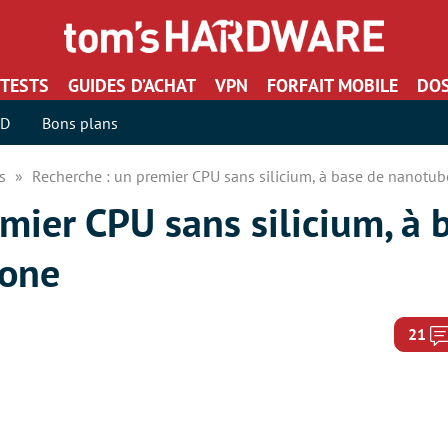
TESTS
GUIDES D’ACHAT
VPN
FORFAIT MOBILE
DOS
SD
Bons plans
rs
Recherche : un premier CPU sans silicium, à base de nanotu
mier CPU sans silicium, à 
bone
21