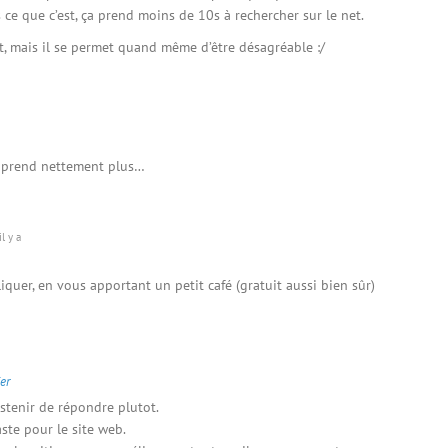
 ce que c’est, ça prend moins de 10s à rechercher sur le net.
t, mais il se permet quand même d’être désagréable :/
apprend nettement plus…
l y a
liquer, en vous apportant un petit café (gratuit aussi bien sûr)
er
stenir de répondre plutot.
ste pour le site web.