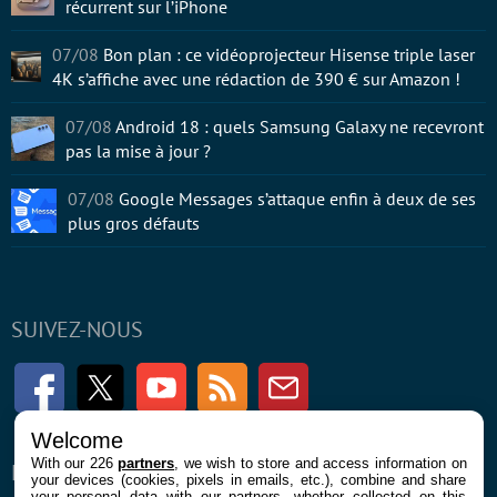
récurrent sur l’iPhone
07/08
Bon plan : ce vidéoprojecteur Hisense triple laser
4K s’affiche avec une rédaction de 390 € sur Amazon !
07/08
Android 18 : quels Samsung Galaxy ne recevront
pas la mise à jour ?
07/08
Google Messages s’attaque enfin à deux de ses
plus gros défauts
SUIVEZ-NOUS
Facebook
Twitter
Youtube
RSS
Newsletter
Welcome
With our 226
partners
, we wish to store and access information on
ENTREPRISE
À PROPOS
your devices (cookies, pixels in emails, etc.), combine and share
your personal data with our partners, whether collected on this