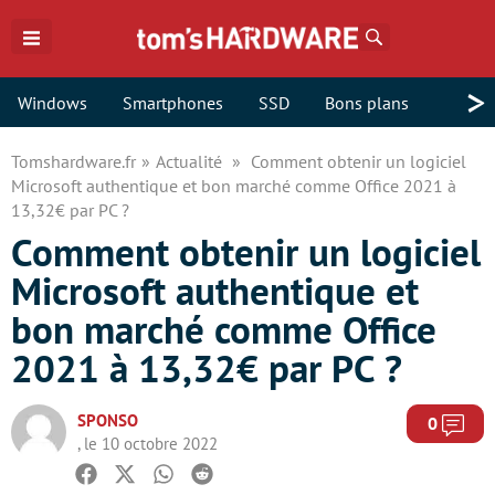
Rechercher
>
Windows
Smartphones
SSD
Bons plans
Tomshardware.fr
Actualité
Comment obtenir un logiciel
Microsoft authentique et bon marché comme Office 2021 à
13,32€ par PC ?
Comment obtenir un logiciel
Microsoft authentique et
bon marché comme Office
2021 à 13,32€ par PC ?
SPONSO
Com
0
, le 10 octobre 2022
Facebook
Twitter
Whatsapp
Reddit