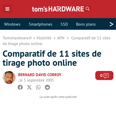
Rechercher
>
Windows
Smartphones
SSD
Bons plans
Tomshardware.fr
Mobilité
APN
Comparatif de 11 sites
de tirage photo online
Comparatif de 11 sites de
tirage photo online
BERNARD DAVID CORROY
Com
0
, le 5 septembre 2005
Facebook
Twitter
Whatsapp
Reddit