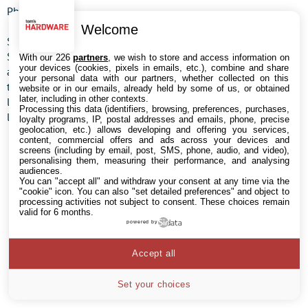
Photo Station
Welcome
Site sensé représenter le savoir-faire des boutiques Photo
Station, les services proposés ne sont pas à la hauteur des
With our 226
partners
, we wish to store and access information on
your devices (cookies, pixels in emails, etc.), combine and share
attentes du consommateur, et surtout en ce qui concerne les
your personal data with our partners, whether collected on this
tirage standards, ce qui est, d'habitude, le minimum requis de
website or in our emails, already held by some of us, or obtained
later, including in other contexts.
la part d'un laboratoire photo. Heureusement que le
Processing this data (identifiers, browsing, preferences, purchases,
laboratoire est plus soigneux sur les agrandissements.
loyalty programs, IP, postal addresses and emails, phone, precise
geolocation, etc.) allows developing and offering you services,
content, commercial offers and ads across your devices and
screens (including by email, post, SMS, phone, audio, and video),
personalising them, measuring their performance, and analysing
audiences.
Les plus
You can "accept all" and withdraw your consent at any time via the
"cookie" icon
. You can also "set detailed preferences" and object to
processing activities not subject to consent. These choices remain
Les moins
valid for 6 months.
powered by
Accept all
Set your choices