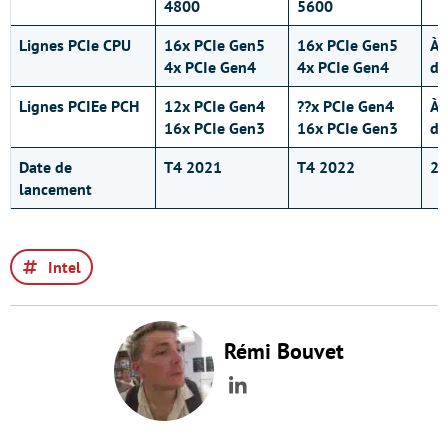
4800
5600
Lignes PCIe CPU
16x PCIe Gen5
16x PCIe Gen5
À
4x PCIe Gen4
4x PCIe Gen4
dé
Lignes PCIEe PCH
12x PCIe Gen4
??x PCIe Gen4
À
16x PCIe Gen3
16x PCIe Gen3
dé
Date de
T4 2021
T
4
2022
20
lancement
Intel
Rémi Bouvet
LinkedIn