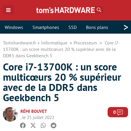
Rechercher
>
Windows
Smartphones
SSD
Bons plans
Tomshardware.fr
Informatique
Processeurs
Core i7-
13700K : un score multicœurs 20 % supérieur avec de la
DDR5 dans Geekbench 5
Core i7-13700K : un score
multicœurs 20 % supérieur
avec de la DDR5 dans
Geekbench 5
RÉMI BOUVET
Com
0
, le 25 juillet 2022
Facebook
Twitter
Whatsapp
Reddit