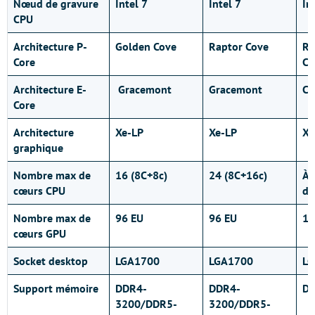
Nœud
de gravure
Intel 7
Intel 7
In
CPU
Architecture P-
Golden Cove
Raptor Cove
R
Core
Co
Architecture E-
Gracemont
Gracemont
Cr
Core
Architecture
Xe-LP
Xe-LP
Xe
graphique
Nombre max de
16 (8C+8c)
24 (8C+16c)
À
cœurs
CPU
dé
Nombre max de
96 EU
96 EU
19
cœurs
GPU
Socket desktop
LGA1700
LGA1700
LG
Support mémoire
DDR4-
DDR4-
D
3200/DDR5-
3200/DDR5-