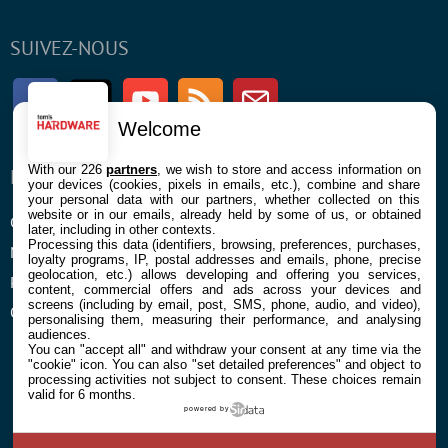
SUIVEZ-NOUS
Facebook
Twitter
Youtube
RSS
Newsletter
Welcome
With our 226
partners
, we wish to store and access information on
ENTREPRISE
À PROPOS
your devices (cookies, pixels in emails, etc.), combine and share
your personal data with our partners, whether collected on this
website or in our emails, already held by some of us, or obtained
Confidentialité et Cookies
Contact
later, including in other contexts.
Processing this data (identifiers, browsing, preferences, purchases,
Mentions légales et CGU
loyalty programs, IP, postal addresses and emails, phone, precise
geolocation, etc.) allows developing and offering you services,
Préférences Cookies
content, commercial offers and ads across your devices and
screens (including by email, post, SMS, phone, audio, and video),
Qui sommes nous
personalising them, measuring their performance, and analysing
audiences.
You can "accept all" and withdraw your consent at any time via the
"cookie" icon
. You can also "set detailed preferences" and object to
processing activities not subject to consent. These choices remain
valid for 6 months.
powered by
© 2026 Galaxie Media Tous droits réservés