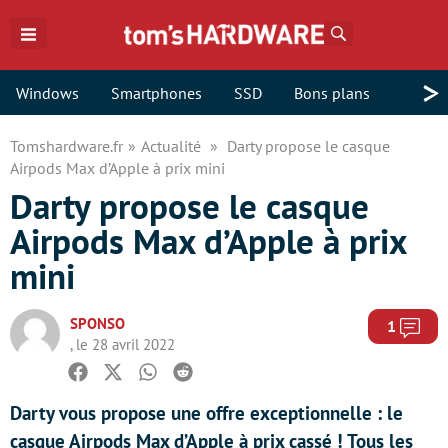
Rechercher
>
Windows
Smartphones
SSD
Bons plans
Tomshardware.fr
Actualité
Darty propose le casque
Airpods Max d’Apple à prix mini
Darty propose le casque
Airpods Max d’Apple à prix
mini
SPONSO
Com
1
, le 28 avril 2022
Facebook
Twitter
Whatsapp
Reddit
Darty vous propose une offre exceptionnelle : le
casque Airpods Max d’Apple à prix cassé ! Tous les