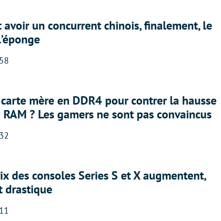
 avoir un concurrent chinois, finalement, le
 l’éponge
:58
 carte mère en DDR4 pour contrer la hausse
a RAM ? Les gamers ne sont pas convaincus
:32
rix des consoles Series S et X augmentent,
t drastique
:11