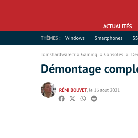
ACTUALITÉS
THÈMES :
Windows
Smartphones
S
Tomshardware.fr
Gaming
Consoles
Dé
Démontage complet
RÉMI BOUVET
, le 16 août 2021
Facebook
Twitter
Whatsapp
Reddit