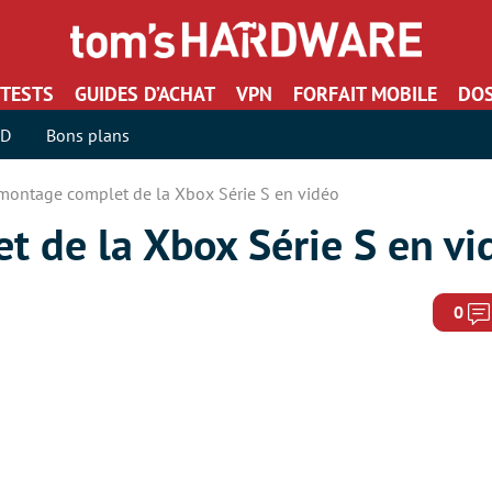
TESTS
GUIDES D’ACHAT
VPN
FORFAIT MOBILE
DOS
SD
Bons plans
montage complet de la Xbox Série S en vidéo
 de la Xbox Série S en vi
0