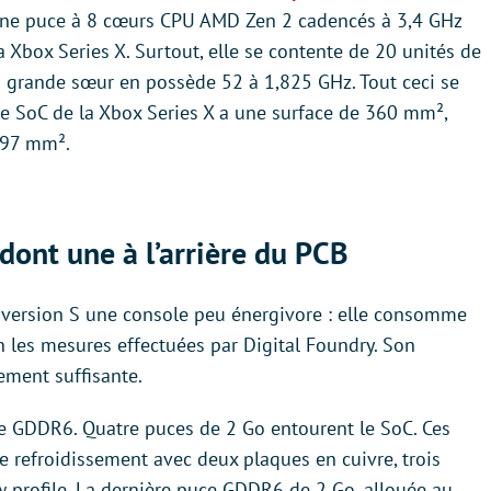
une puce à 8 cœurs CPU AMD Zen 2 cadencés à 3,4 GHz
 Xbox Series X. Surtout, elle se contente de 20 unités de
 grande sœur en possède 52 à 1,825 GHz. Tout ceci se
: le SoC de la Xbox Series X a une surface de 360 mm²,
197 mm².
dont une à l’arrière du PCB
la version S une console peu énergivore : elle consomme
 les mesures effectuées par Digital Foundry. Son
ement suffisante.
de GDDR6. Quatre puces de 2 Go entourent le SoC. Ces
 refroidissement avec deux plaques en cuivre, trois
w profile. La dernière puce GDDR6 de 2 Go, allouée au