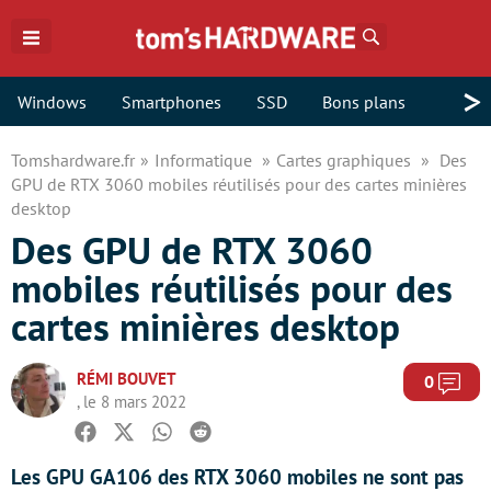
Rechercher
>
Windows
Smartphones
SSD
Bons plans
Tomshardware.fr
Informatique
Cartes graphiques
Des
GPU de RTX 3060 mobiles réutilisés pour des cartes minières
desktop
Des GPU de RTX 3060
mobiles réutilisés pour des
cartes minières desktop
RÉMI BOUVET
Com
0
, le 8 mars 2022
Facebook
Twitter
Whatsapp
Reddit
Les GPU GA106 des RTX 3060 mobiles ne sont pas