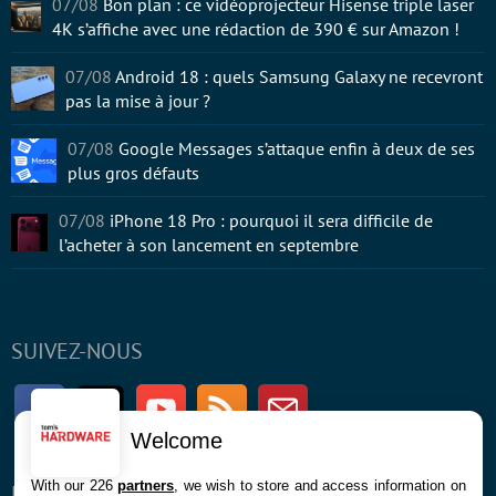
07/08
Bon plan : ce vidéoprojecteur Hisense triple laser
4K s’affiche avec une rédaction de 390 € sur Amazon !
07/08
Android 18 : quels Samsung Galaxy ne recevront
pas la mise à jour ?
07/08
Google Messages s’attaque enfin à deux de ses
plus gros défauts
07/08
iPhone 18 Pro : pourquoi il sera difficile de
l’acheter à son lancement en septembre
SUIVEZ-NOUS
Facebook
Twitter
Youtube
RSS
Newsletter
Welcome
With our 226
partners
, we wish to store and access information on
ENTREPRISE
À PROPOS