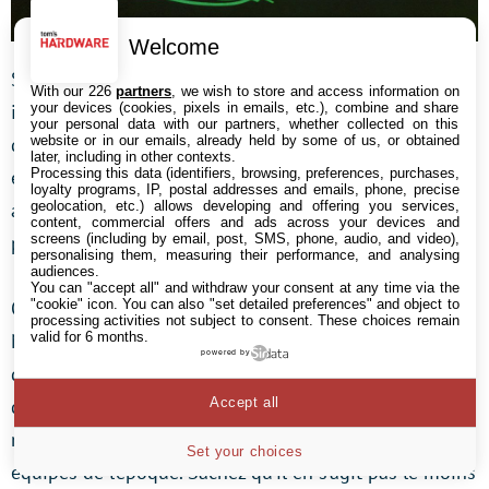
Welcome
Si l’on a peu l’occasion de voir les interfaces
With our 226
partners
, we wish to store and access information on
your devices (cookies, pixels in emails, etc.), combine and share
informatiques dans New York 1997, celle que l’on peut
your personal data with our partners, whether collected on this
website or in our emails, already held by some of us, or obtained
découvrir dans la scène d’ouverture est tout de même
later, including in other contexts.
Processing this data (identifiers, browsing, preferences, purchases,
extrêmement marquante. Assez rétro dans son
loyalty programs, IP, postal addresses and emails, phone, precise
geolocation, etc.) allows developing and offering you services,
approche, début des années 1980 oblige, elle nous
content, commercial offers and ads across your devices and
screens (including by email, post, SMS, phone, audio, and video),
présente ce qu’est devenu Manhattan dans le « futur ».
personalising them, measuring their performance, and analysing
audiences.
You can "accept all" and withdraw your consent at any time via the
"cookie" icon
. You can also "set detailed preferences" and object to
On pourra aussi retenir la scène de l’arrivée de Snake à
processing activities not subject to consent. These choices remain
valid for 6 months.
New York dans son planeur. L’interface monochrome
powered by
que l’on y retrouve, et qui présente une vue en trois
Accept all
dimensions de la ville est non seulement magnifique,
mais a aussi représenté un véritable défi pour les
Set your choices
équipes de l’époque. Sachez qu’il en s’agit pas le moins