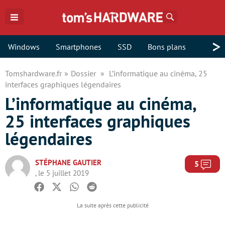
Rechercher
>
Windows
Smartphones
SSD
Bons plans
Tomshardware.fr
Dossier
L’informatique au cinéma, 25
interfaces graphiques légendaires
L’informatique au cinéma,
25 interfaces graphiques
légendaires
STÉPHANE GAUTIER
Com
5
, le 5 juillet 2019
Facebook
Twitter
Whatsapp
Reddit