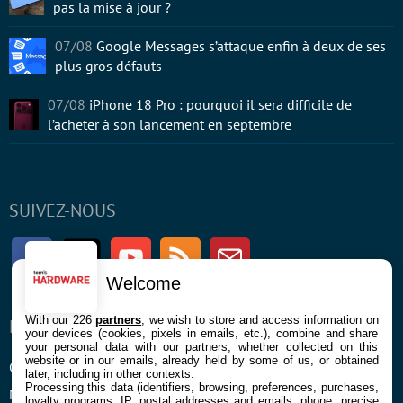
pas la mise à jour ?
07/08
Google Messages s’attaque enfin à deux de ses
plus gros défauts
07/08
iPhone 18 Pro : pourquoi il sera difficile de
l’acheter à son lancement en septembre
SUIVEZ-NOUS
Facebook
Twitter
Youtube
RSS
Newsletter
Welcome
With our 226
partners
, we wish to store and access information on
ENTREPRISE
À PROPOS
your devices (cookies, pixels in emails, etc.), combine and share
your personal data with our partners, whether collected on this
website or in our emails, already held by some of us, or obtained
Confidentialité et Cookies
Contact
later, including in other contexts.
Processing this data (identifiers, browsing, preferences, purchases,
Mentions légales et CGU
loyalty programs, IP, postal addresses and emails, phone, precise