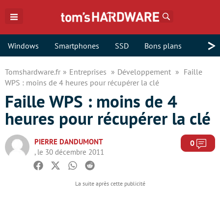
Rechercher
>
Windows
Smartphones
SSD
Bons plans
Tomshardware.fr
Entreprises
Développement
Faille
WPS : moins de 4 heures pour récupérer la clé
Faille WPS : moins de 4
heures pour récupérer la clé
PIERRE DANDUMONT
Com
0
, le 30 décembre 2011
Facebook
Twitter
Whatsapp
Reddit