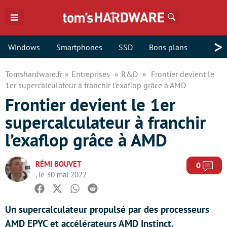
Rechercher
>
Windows
Smartphones
SSD
Bons plans
Tomshardware.fr
Entreprises
R&D
Frontier devient le
1er supercalculateur à franchir l’exaflop grâce à AMD
Frontier devient le 1er
supercalculateur à franchir
l’exaflop grâce à AMD
RÉMI BOUVET
Com
0
, le 30 mai 2022
Facebook
Twitter
Whatsapp
Reddit
Un supercalculateur propulsé par des processeurs
AMD EPYC et accélérateurs AMD Instinct.