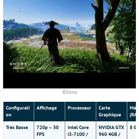
©Sony
Configurati
Affichage
Processeur
Carte
Mém
on
Graphique
(RA
Très Basse
720p – 30
Intel Core
NVIDIA GTX
8 G
FPS
i3-7100 /
960 4GB /