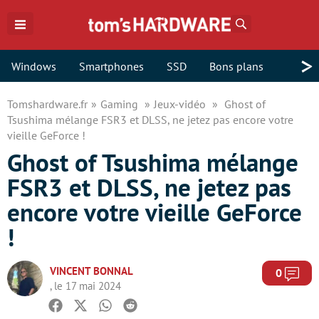
Rechercher
>
Windows
Smartphones
SSD
Bons plans
Tomshardware.fr
Gaming
Jeux-vidéo
Ghost of
Tsushima mélange FSR3 et DLSS, ne jetez pas encore votre
vieille GeForce !
Ghost of Tsushima mélange
FSR3 et DLSS, ne jetez pas
encore votre vieille GeForce
!
VINCENT BONNAL
Com
0
, le 17 mai 2024
Facebook
Twitter
Whatsapp
Reddit