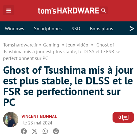
Rechercher
>
Windows
Smartphones
SSD
Bons plans
Tomshardware.fr
Gaming
Jeux-vidéo
Ghost of
Tsushima mis à jour est plus stable, le DLSS et le FSR se
perfectionnent sur PC
Ghost of Tsushima mis à jour
est plus stable, le DLSS et le
FSR se perfectionnent sur
PC
VINCENT BONNAL
Com
0
, le 23 mai 2024
Facebook
Twitter
Whatsapp
Reddit