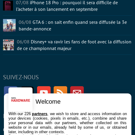
07/08
iPhone 18 Pro : pourquoi il sera difficile de
l’acheter à son lancement en septembre
06/08
GTA 6 : on sait enfin quand sera diffusée la 3e
bande-annonce
06/08
Disney+ va ravir les fans de foot avec la diffusion
de ce championnat majeur
SUIVEZ-NOUS
Facebook
Twitter
Youtube
RSS
Newsletter
Welcome
With our 226
partners
, we wish to store and access information on
ENTREPRISE
À PROPOS
your devices (cookies, pixels in emails, etc.), combine and share
your personal data with our partners, whether collected on this
website or in our emails, already held by some of us, or obtained
Confidentialité et Cookies
Contact
later, including in other contexts.