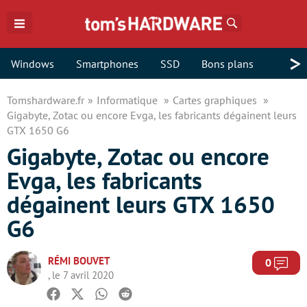
Rechercher
>
Windows
Smartphones
SSD
Bons plans
Tomshardware.fr
Informatique
Cartes graphiques
Gigabyte, Zotac ou encore Evga, les fabricants dégainent leurs
GTX 1650 G6
Gigabyte, Zotac ou encore
Evga, les fabricants
dégainent leurs GTX 1650
G6
RÉMI BOUVET
Com
0
, le 7 avril 2020
Facebook
Twitter
Whatsapp
Reddit