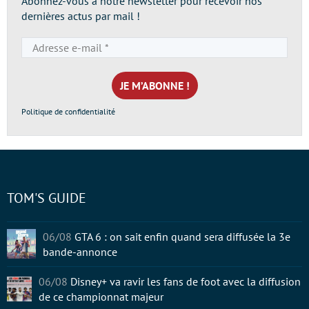
Abonnez-vous à notre newsletter pour recevoir nos
dernières actus par mail !
Adresse
e-
mail
*
Politique de confidentialité
TOM'S GUIDE
06/08
GTA 6 : on sait enfin quand sera diffusée la 3e
bande-annonce
06/08
Disney+ va ravir les fans de foot avec la diffusion
de ce championnat majeur