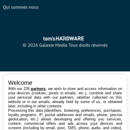
Qui sommes nous
© 2026 Galaxie Media Tous droits réservés
Welcome
With our 226
partners
, we wish to store and access information on
your devices (cookies, pixels in emails, etc.), combine and share
your personal data with our partners, whether collected on this
website or in our emails, already held by some of us, or obtained
later, including in other contexts.
Processing this data (identifiers, browsing, preferences, purchases,
loyalty programs, IP, postal addresses and emails, phone, precise
geolocation, etc.) allows developing and offering you services,
content, commercial offers and ads across your devices and
screens (including by email, post, SMS, phone, audio, and video),